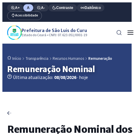
A+
A
A-
Contraste
Daltônico
Acessibilidade
Prefeitura de São Luis do Curu
Estado do Ceará • CNPJ: 07.623.051/0001-19
Transparência
Recursos Humanos
Remuneração
Início
Remuneração Nominal
Última atualização:
08/08/2026
· hoje
Remuneração Nominal dos