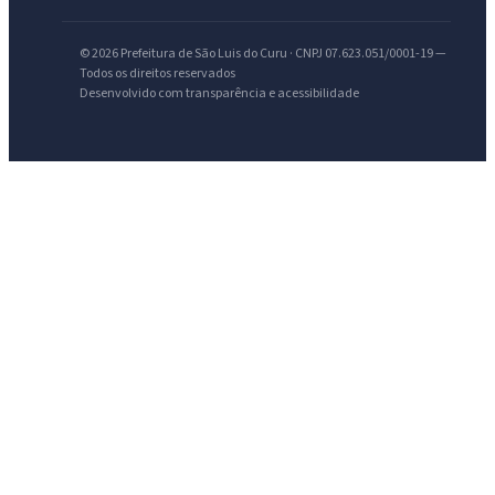
© 2026 Prefeitura de São Luis do Curu · CNPJ 07.623.051/0001-19 —
Todos os direitos reservados
Desenvolvido com transparência e acessibilidade