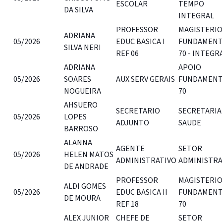
ESCOLAR
TEMPO
DA SILVA
INTEGRAL
PROFESSOR
MAGISTERI
ADRIANA
05/2026
EDUC BASICA I
FUNDAMENT
SILVA NERI
REF 06
70 - INTEGR
ADRIANA
APOIO
05/2026
SOARES
AUX SERV GERAIS
FUNDAMENT
NOGUEIRA
70
AHSUERO
SECRETARIO
SECRETARIA
05/2026
LOPES
ADJUNTO
SAUDE
BARROSO
ALANNA
AGENTE
SETOR
05/2026
HELEN MATOS
ADMINISTRATIVO
ADMINISTR
DE ANDRADE
PROFESSOR
MAGISTERI
ALDI GOMES
05/2026
EDUC BASICA II
FUNDAMENT
DE MOURA
REF 18
70
ALEX JUNIOR
CHEFE DE
SETOR