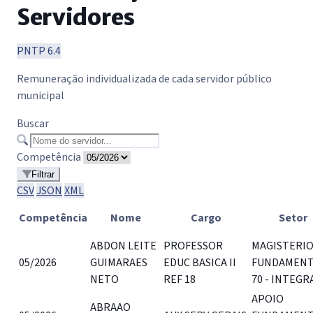
Servidores
PNTP 6.4
Remuneração individualizada de cada servidor público
municipal
Buscar
Competência
Filtrar
CSV
JSON
XML
Competência
Nome
Cargo
Setor
ABDON LEITE
PROFESSOR
MAGISTERI
05/2026
GUIMARAES
EDUC BASICA II
FUNDAMENT
NETO
REF 18
70 - INTEGR
APOIO
ABRAAO