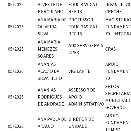
05/2026
ALVES LEITE
EDUC BASICA II
INFANTIL 70
HERCULANO
REF 18
CRECHE
ANA MARIA DE
PROFESSOR
MAGISTERI
05/2026
OLIVEIRA
EDUC BASICA II
FUNDAMENT
SILVA
REF 18
70 - INTEGR
ANA MARIA
AUX SERV GERAIS
05/2026
MENEZES
CRAS
CPE3
SOARES
ANANIAS
APOIO
05/2026
ACACIO DA
VIGILANTE
FUNDAMENT
SILVA FILHO
70
SETOR
ANANIAS
ASSESSOR DE
SECRETARIA
05/2026
RODRIGUES
APOIO
MUNICIPAL 
DE ANDRADE
ADMINISTRATIVO
GOVERNO
APOIO
ANA PAULA DE
DIRETOR DE
FUNDAMENT
05/2026
ARAUJO
UNIDADE
TEMPO