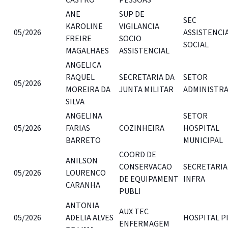
ANE
SUP DE
SEC
KAROLINE
VIGILANCIA
05/2026
ASSISTENCI
FREIRE
SOCIO
SOCIAL
MAGALHAES
ASSISTENCIAL
ANGELICA
RAQUEL
SECRETARIA DA
SETOR
05/2026
MOREIRA DA
JUNTA MILITAR
ADMINISTR
SILVA
ANGELINA
SETOR
05/2026
FARIAS
COZINHEIRA
HOSPITAL
BARRETO
MUNICIPAL
COORD DE
ANILSON
CONSERVACAO
SECRETARIA
05/2026
LOURENCO
DE EQUIPAMENT
INFRA
CARANHA
PUBLI
ANTONIA
AUX TEC
05/2026
ADELIA ALVES
HOSPITAL P
ENFERMAGEM