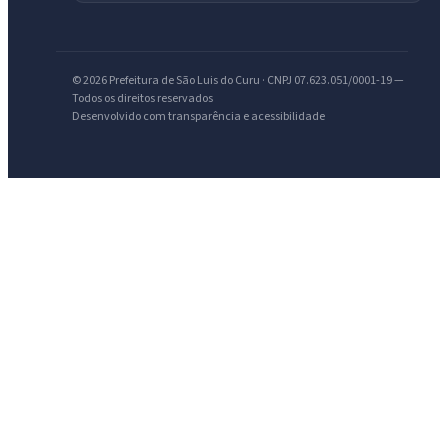
© 2026 Prefeitura de São Luis do Curu · CNPJ 07.623.051/0001-19 —
Todos os direitos reservados
Desenvolvido com transparência e acessibilidade