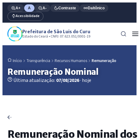
A+
A
A-
Contraste
Daltônico
Acessibilidade
Prefeitura de São Luis do Curu
Estado do Ceará • CNPJ: 07.623.051/0001-19
Transparência
Recursos Humanos
Remuneração
Início
Remuneração Nominal
Última atualização:
07/08/2026
· hoje
Remuneração Nominal dos