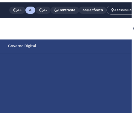
Acessibilid
A+
A
A-
Contraste
Daltônico
Governo Digital