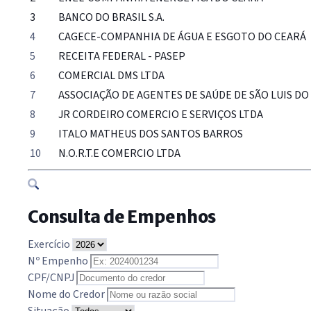
3
BANCO DO BRASIL S.A.
4
CAGECE-COMPANHIA DE ÁGUA E ESGOTO DO CEARÁ
5
RECEITA FEDERAL - PASEP
6
COMERCIAL DMS LTDA
7
ASSOCIAÇÃO DE AGENTES DE SAÚDE DE SÃO LUIS DO
8
JR CORDEIRO COMERCIO E SERVIÇOS LTDA
9
ITALO MATHEUS DOS SANTOS BARROS
10
N.O.R.T.E COMERCIO LTDA
Consulta de Empenhos
Exercício
Nº Empenho
CPF/CNPJ
Nome do Credor
Situação