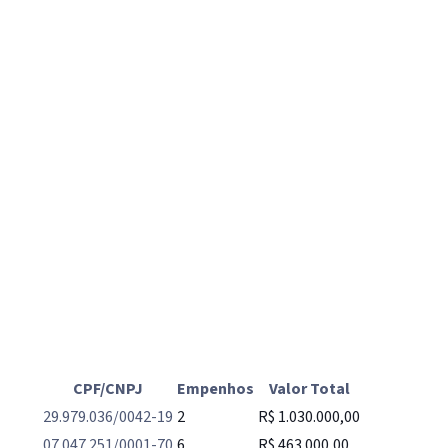
CPF/CNPJ
Empenhos
Valor Total
29.979.036/0042-19
2
R$ 1.030.000,00
07.047.251/0001-70
6
R$ 463.000,00