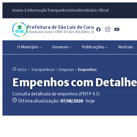
Acesso à Informação
Transparência
Ouvidoria
Diário Oficial
Prefeitura de São Luis do Curu
Estado do Ceará • CNPJ: 07.623.051/0001-19
O Município
Governo
Publicações
Notícias
Transparência
Despesas
Empenhos
Início
Empenhos com Detalhes
Consulta detalhada de empenhos (PNTP 4.3)
Última atualização:
07/08/2026
· hoje