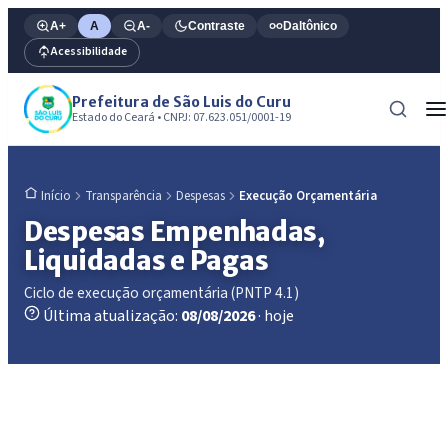
A+
A
A-
Contraste
Daltônico
Acessibilidade
Prefeitura de São Luis do Curu
Estado do Ceará • CNPJ: 07.623.051/0001-19
Transparência
Despesas
Execução Orçamentária
Início
Despesas Empenhadas,
Liquidadas e Pagas
Ciclo de execução orçamentária (PNTP 4.1)
Última atualização:
08/08/2026
· hoje