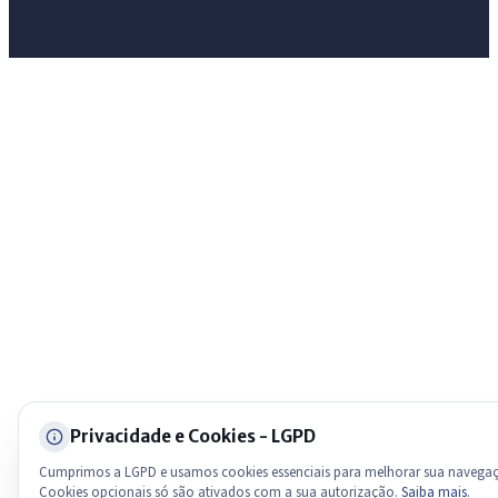
Olá. Pergunte sobre serviços, notícias, legislação, Diário Oficial,
licitações, estrutura ou transparência do município.
Licitações abertas
Carta de serviços
Diário Oficial
Privacidade e Cookies - LGPD
Cumprimos a LGPD e usamos cookies essenciais para melhorar sua navega
Cookies opcionais só são ativados com a sua autorização.
Saiba mais
.