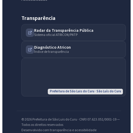
Transparência
Radar da Transparência Pública
Sistema oficial ATRICON/PNTP
Diagnóstico Atricon
Índice de transparência
Prefeitura de São Luis do Curu · São Luís do Curu
© 2026 Prefeitura de São Luis do Curu · CNPJ 07.623.051/0001-19 —
IntGest AI
AI
Todos os direitos reservados
Assistente do Portal
Desenvolvido com transparência e acessibilidade