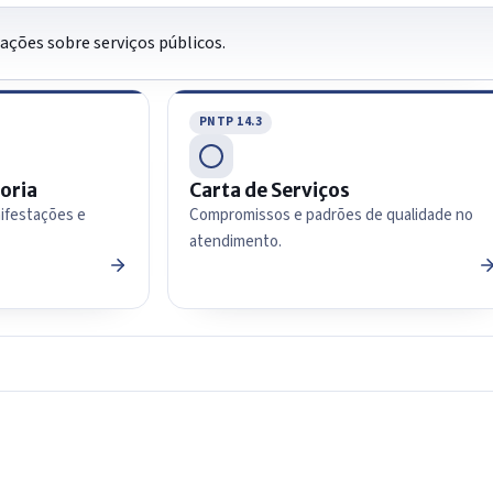
tações sobre serviços públicos.
PNTP 14.3
oria
Carta de Serviços
nifestações e
Compromissos e padrões de qualidade no
atendimento.
IntGest AI
AI
Assistente do Portal
Olá. Pergunte sobre serviços, notícias, legislação,