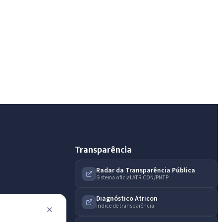
Diário Oficial, licitações, estrutura ou transparência
do município.
Licitações abertas
Carta de serviços
Diário Oficial
Transparência
Radar da Transparência Pública
Sistema oficial ATRICON/PNTP
Diagnóstico Atricon
Índice de transparência