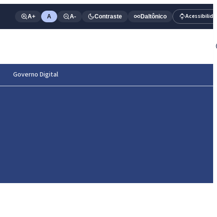
Acessibilid
A+
A
A-
Contraste
Daltônico
Governo Digital