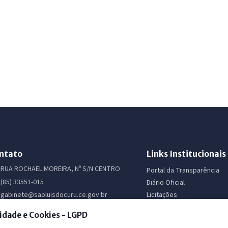
ntato
Links Institucionais
RUA ROCHAEL MOREIRA, Nº S/N CENTRO
Portal da Transparência
(85) 33551-015
Diário Oficial
Licitações
gabinete@saoluisdocuru.ce.gov.br
Ouvidoria
Webmail Institucional
idade e Cookies - LGPD
e-SIC