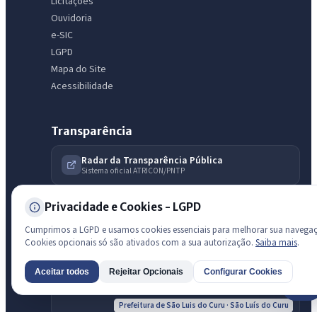
Licitações
Licitações abertas
Carta de serviços
Diário Oficial
Ouvidoria
e-SIC
LGPD
Mapa do Site
Acessibilidade
Transparência
Radar da Transparência Pública
Sistema oficial ATRICON/PNTP
Diagnóstico Atricon
Privacidade e Cookies - LGPD
Índice de transparência
Cumprimos a LGPD e usamos cookies essenciais para melhorar sua navega
Cookies opcionais só são ativados com a sua autorização.
Saiba mais
.
Aceitar todos
Rejeitar Opcionais
Configurar Cookies
AI
Prefeitura de São Luis do Curu · São Luís do Curu