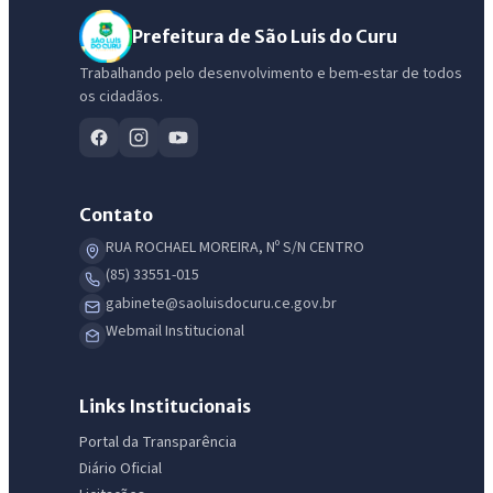
Prefeitura de São Luis do Curu
Trabalhando pelo desenvolvimento e bem-estar de todos
os cidadãos.
Contato
RUA ROCHAEL MOREIRA, Nº S/N CENTRO
(85) 33551-015
gabinete@saoluisdocuru.ce.gov.br
Webmail Institucional
IntGest AI
AI
Assistente do Portal
Links Institucionais
Olá. Pergunte sobre serviços, notícias, legislação, Diário Oficial,
Portal da Transparência
licitações, estrutura ou transparência do município.
Diário Oficial