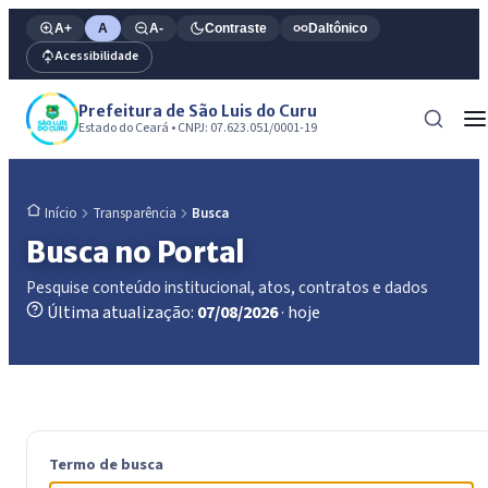
A+
A
A-
Contraste
Daltônico
Acessibilidade
Prefeitura de São Luis do Curu
Estado do Ceará • CNPJ: 07.623.051/0001-19
Transparência
Busca
Início
Busca no Portal
Pesquise conteúdo institucional, atos, contratos e dados
Última atualização:
07/08/2026
· hoje
Termo de busca