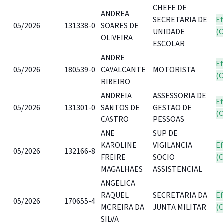
CHEFE DE
ANDREA
SECRETARIA DE
Ef
05/2026
131338-0
SOARES DE
UNIDADE
(
OLIVEIRA
ESCOLAR
ANDRE
Ef
05/2026
180539-0
CAVALCANTE
MOTORISTA
(
RIBEIRO
ANDREIA
ASSESSORIA DE
Ef
05/2026
131301-0
SANTOS DE
GESTAO DE
(
CASTRO
PESSOAS
ANE
SUP DE
KAROLINE
VIGILANCIA
Ef
05/2026
132166-8
FREIRE
SOCIO
(
MAGALHAES
ASSISTENCIAL
ANGELICA
RAQUEL
SECRETARIA DA
Ef
05/2026
170655-4
MOREIRA DA
JUNTA MILITAR
(
SILVA