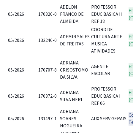
ADELON
PROFESSOR
Ef
05/2026
170320-0
FRANCO DE
EDUC BASICA II
(
ALMEIDA
REF 18
COORD DE
ADEMIR SALES
CULTURA ARTE
Ef
05/2026
132246-0
DE FREITAS
MUSICA
(
ATIVIDADES
ADRIANA
AGENTE
Ef
05/2026
170707-8
CRISOSTOMO
ESCOLAR
(
DA SILVA
PROFESSOR
ADRIANA
Ef
05/2026
170372-0
EDUC BASICA I
SILVA NERI
(
REF 06
ADRIANA
C
05/2026
131497-1
SOARES
AUX SERV GERAIS
T
NOGUEIRA