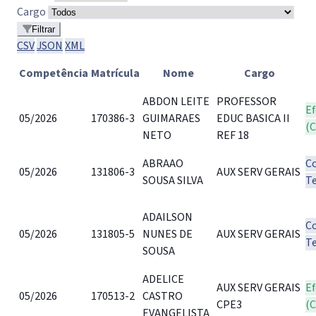
Cargo
Filtrar
CSV
JSON
XML
Competência
Matrícula
Nome
Cargo
ABDON LEITE
PROFESSOR
Ef
05/2026
170386-3
GUIMARAES
EDUC BASICA II
(
NETO
REF 18
ABRAAO
C
05/2026
131806-3
AUX SERV GERAIS
SOUSA SILVA
T
ADAILSON
C
05/2026
131805-5
NUNES DE
AUX SERV GERAIS
T
SOUSA
ADELICE
AUX SERV GERAIS
Ef
05/2026
170513-2
CASTRO
CPE3
(
EVANGELISTA