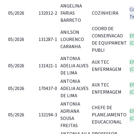
ANGELINA
C
05/2026
132012-2
FARIAS
COZINHEIRA
T
BARRETO
COORD DE
ANILSON
CONSERVACAO
Ef
05/2026
131287-1
LOURENCO
DE EQUIPAMENT
(
CARANHA
PUBLI
ANTONIA
AUX TEC
Ef
05/2026
131421-1
ADELIA ALVES
ENFERMAGEM
(
DE LIMA
ANTONIA
AUX TEC
Ef
05/2026
170437-0
ADELIA ALVES
ENFERMAGEM
(
DE LIMA
ANTONIA
CHEFE DE
ADRIANA
Ef
05/2026
132194-3
PLANEJAMENTO
SOUSA
(
EDUCACIONAL
FREITAS
ANTONIA AILA
PROFESSOR