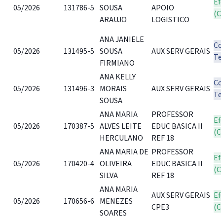
Ef
05/2026
131786-5
SOUSA
APOIO
(
ARAUJO
LOGISTICO
ANA JANIELE
C
05/2026
131495-5
SOUSA
AUX SERV GERAIS
T
FIRMIANO
ANA KELLY
C
05/2026
131496-3
MORAIS
AUX SERV GERAIS
T
SOUSA
ANA MARIA
PROFESSOR
Ef
05/2026
170387-5
ALVES LEITE
EDUC BASICA II
(
HERCULANO
REF 18
ANA MARIA DE
PROFESSOR
Ef
05/2026
170420-4
OLIVEIRA
EDUC BASICA II
(
SILVA
REF 18
ANA MARIA
AUX SERV GERAIS
Ef
05/2026
170656-6
MENEZES
CPE3
(
SOARES