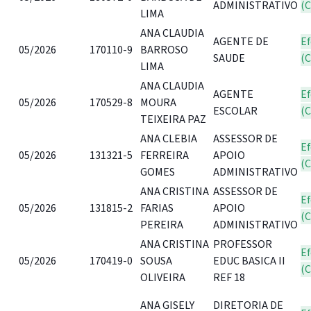
ADMINISTRATIVO
(
LIMA
ANA CLAUDIA
AGENTE DE
Ef
05/2026
170110-9
BARROSO
SAUDE
(
LIMA
ANA CLAUDIA
AGENTE
Ef
05/2026
170529-8
MOURA
ESCOLAR
(
TEIXEIRA PAZ
ANA CLEBIA
ASSESSOR DE
Ef
05/2026
131321-5
FERREIRA
APOIO
(
GOMES
ADMINISTRATIVO
ANA CRISTINA
ASSESSOR DE
Ef
05/2026
131815-2
FARIAS
APOIO
(
PEREIRA
ADMINISTRATIVO
ANA CRISTINA
PROFESSOR
Ef
05/2026
170419-0
SOUSA
EDUC BASICA II
(
OLIVEIRA
REF 18
ANA GISELY
DIRETORIA DE