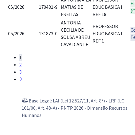
Ef
05/2026
170431-9
MATIAS DE
EDUC BASICA II
(
FREITAS
REF 18
ANTONIA
PROFESSOR
CECILIA DE
C
05/2026
131873-0
EDUC BASICA I
SOUSA ABREU
T
REF 1
CAVALCANTE
1
2
3
Base Legal: LAI (Lei 12.527/11, Art. 8º) • LRF (LC
101/00, Art. 48-A) • PNTP 2026 - Dimensão Recursos
Humanos