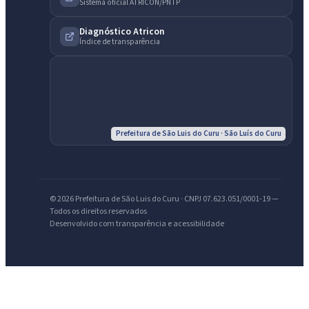
Sistema oficial ATRICON/PNTP
Diagnóstico Atricon
Índice de transparência
Prefeitura de São Luis do Curu · São Luís do Curu
© 2026 Prefeitura de São Luis do Curu · CNPJ 07.623.051/0001-19 —
Todos os direitos reservados
Desenvolvido com transparência e acessibilidade