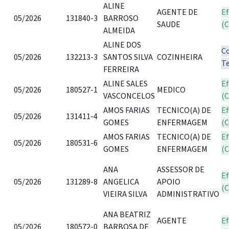
ALINE
AGENTE DE
Ef
05/2026
131840-3
BARROSO
SAUDE
(
ALMEIDA
ALINE DOS
C
05/2026
132213-3
SANTOS SILVA
COZINHEIRA
T
FERREIRA
ALINE SALES
Ef
05/2026
180527-1
MEDICO
VASCONCELOS
(
AMOS FARIAS
TECNICO(A) DE
Ef
05/2026
131411-4
GOMES
ENFERMAGEM
(
AMOS FARIAS
TECNICO(A) DE
Ef
05/2026
180531-6
GOMES
ENFERMAGEM
(
ANA
ASSESSOR DE
Ef
05/2026
131289-8
ANGELICA
APOIO
(
VIEIRA SILVA
ADMINISTRATIVO
ANA BEATRIZ
AGENTE
Ef
05/2026
180572-0
BARBOSA DE