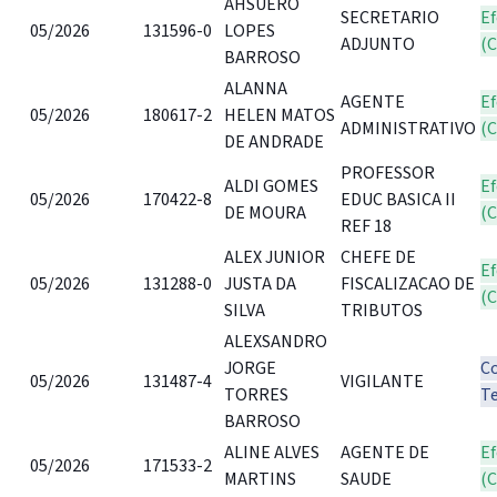
AHSUERO
SECRETARIO
Ef
05/2026
131596-0
LOPES
ADJUNTO
(
BARROSO
ALANNA
AGENTE
Ef
05/2026
180617-2
HELEN MATOS
ADMINISTRATIVO
(
DE ANDRADE
PROFESSOR
ALDI GOMES
Ef
05/2026
170422-8
EDUC BASICA II
DE MOURA
(
REF 18
ALEX JUNIOR
CHEFE DE
Ef
05/2026
131288-0
JUSTA DA
FISCALIZACAO DE
(
SILVA
TRIBUTOS
ALEXSANDRO
JORGE
C
05/2026
131487-4
VIGILANTE
TORRES
T
BARROSO
ALINE ALVES
AGENTE DE
Ef
05/2026
171533-2
MARTINS
SAUDE
(