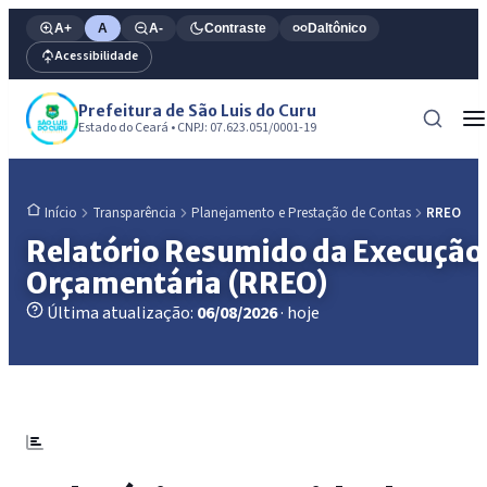
A+
A
A-
Contraste
Daltônico
Acessibilidade
Prefeitura de São Luis do Curu
Estado do Ceará • CNPJ: 07.623.051/0001-19
Transparência
Planejamento e Prestação de Contas
RREO
Início
Relatório Resumido da Execução
Orçamentária (RREO)
Última atualização:
06/08/2026
· hoje