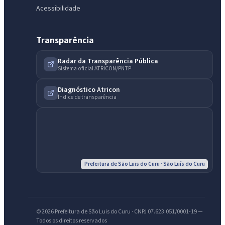
Acessibilidade
Transparência
Radar da Transparência Pública
Sistema oficial ATRICON/PNTP
IntGest AI
AI
Assistente do Portal
Diagnóstico Atricon
Índice de transparência
Olá. Pergunte sobre serviços, notícias, legislação, Diário Oficial,
licitações, estrutura ou transparência do município.
Licitações abertas
Carta de serviços
Diário Oficial
Prefeitura de São Luis do Curu · São Luís do Curu
© 2026 Prefeitura de São Luis do Curu · CNPJ 07.623.051/0001-19 —
Todos os direitos reservados