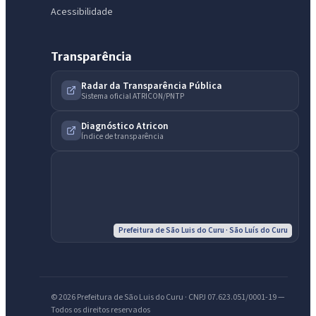
Acessibilidade
Transparência
Radar da Transparência Pública
Sistema oficial ATRICON/PNTP
IntGest AI
AI
Assistente do Portal
Diagnóstico Atricon
Índice de transparência
Olá. Pergunte sobre serviços, notícias, legislação, Diário Oficial,
licitações, estrutura ou transparência do município.
Licitações abertas
Carta de serviços
Diário Oficial
Prefeitura de São Luis do Curu · São Luís do Curu
© 2026 Prefeitura de São Luis do Curu · CNPJ 07.623.051/0001-19 —
Todos os direitos reservados