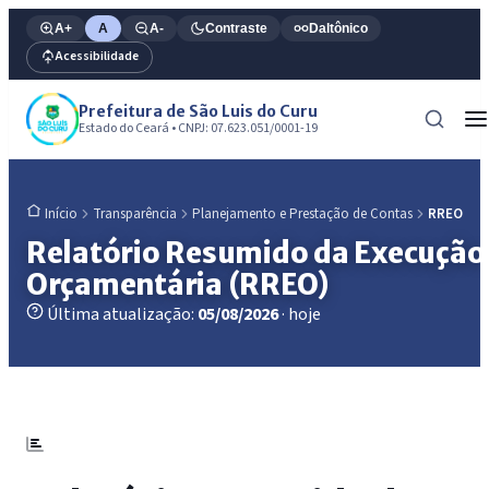
A+
A
A-
Contraste
Daltônico
Acessibilidade
Prefeitura de São Luis do Curu
Estado do Ceará • CNPJ: 07.623.051/0001-19
Transparência
Planejamento e Prestação de Contas
RREO
Início
Relatório Resumido da Execução
Orçamentária (RREO)
Última atualização:
05/08/2026
· hoje