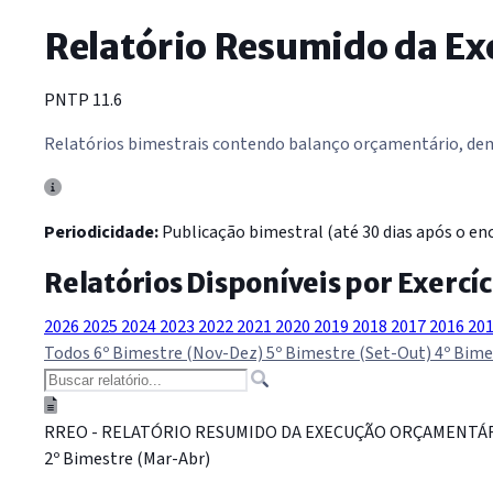
Relatório Resumido da E
PNTP 11.6
Relatórios bimestrais contendo balanço orçamentário, demo
Periodicidade:
Publicação bimestral (até 30 dias após o enc
Relatórios Disponíveis por Exercíc
2026
2025
2024
2023
2022
2021
2020
2019
2018
2017
2016
20
Todos
6º Bimestre (Nov-Dez)
5º Bimestre (Set-Out)
4º Bime
RREO - RELATÓRIO RESUMIDO DA EXECUÇÃO ORÇAMENTÁ
2º Bimestre (Mar-Abr)