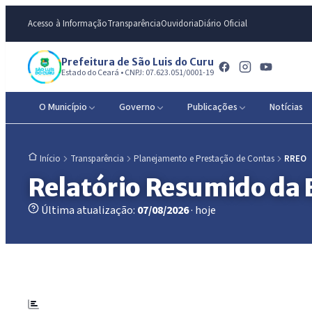
Acesso à Informação
Transparência
Ouvidoria
Diário Oficial
Prefeitura de São Luis do Curu
Estado do Ceará • CNPJ: 07.623.051/0001-19
O Município
Governo
Publicações
Notícias
Transparência
Planejamento e Prestação de Contas
RREO
Início
Relatório Resumido da
Última atualização:
07/08/2026
· hoje