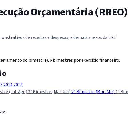
xecução Orçamentária (RREO)
nstrativos de receitas e despesas, e demais anexos da LRF.
erramento do bimestre). 6 bimestres por exercício financeiro.
io
15
2014
2013
stre (Jul-Ago)
3º Bimestre (Mai-Jun)
2º Bimestre (Mar-Abr)
1º Bim
RIA