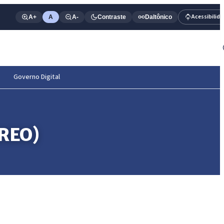
Acessibilid
A+
A
A-
Contraste
Daltônico
Governo Digital
RREO)