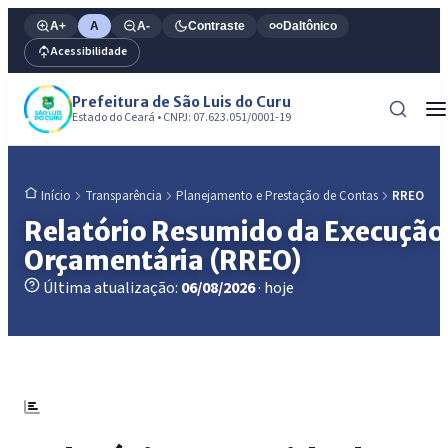
A+
A
A-
Contraste
Daltônico
Acessibilidade
Prefeitura de São Luis do Curu
Estado do Ceará • CNPJ: 07.623.051/0001-19
Transparência
Planejamento e Prestação de Contas
RREO
Início
Relatório Resumido da Execução
Orçamentária (RREO)
Última atualização:
06/08/2026
· hoje