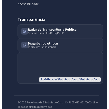
Acessibilidade
Transparência
Radar da Transparência Pública
Sistema oficial ATRICON/PNTP
IntGest AI
AI
Assistente do Portal
Diagnóstico Atricon
Índice de transparência
Olá. Pergunte sobre serviços, notícias, legislação, Diário Oficial,
licitações, estrutura ou transparência do município.
Licitações abertas
Carta de serviços
Diário Oficial
Prefeitura de São Luis do Curu · São Luís do Curu
© 2026 Prefeitura de São Luis do Curu · CNPJ 07.623.051/0001-19 —
Todos os direitos reservados