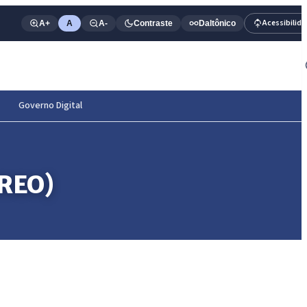
Acessibilid
A+
A
A-
Contraste
Daltônico
Governo Digital
RREO)