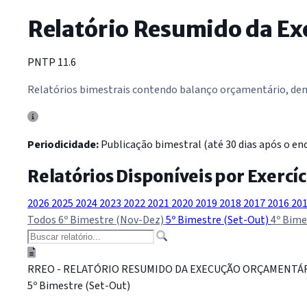
Relatório Resumido da E
PNTP 11.6
Relatórios bimestrais contendo balanço orçamentário, demo
Periodicidade:
Publicação bimestral (até 30 dias após o enc
Relatórios Disponíveis por Exercíc
2026
2025
2024
2023
2022
2021
2020
2019
2018
2017
2016
20
Todos
6º Bimestre (Nov-Dez)
5º Bimestre (Set-Out)
4º Bime
RREO - RELATÓRIO RESUMIDO DA EXECUÇÃO ORÇAMENTÁ
5º Bimestre (Set-Out)