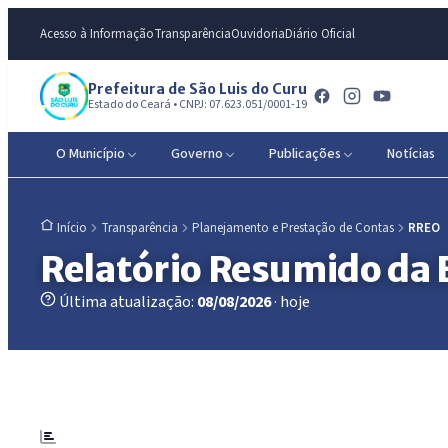
Acesso à Informação
Transparência
Ouvidoria
Diário Oficial
Prefeitura de São Luis do Curu
Estado do Ceará • CNPJ: 07.623.051/0001-19
O Município
Governo
Publicações
Notícias
Transparência
Planejamento e Prestação de Contas
RREO
Início
Relatório Resumido da
Última atualização:
08/08/2026
· hoje