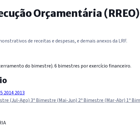
xecução Orçamentária (RREO)
nstrativos de receitas e despesas, e demais anexos da LRF.
erramento do bimestre). 6 bimestres por exercício financeiro.
io
15
2014
2013
stre (Jul-Ago)
3º Bimestre (Mai-Jun)
2º Bimestre (Mar-Abr)
1º Bim
RIA