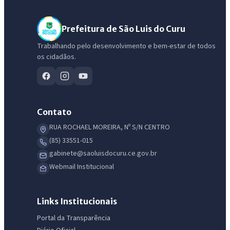
Prefeitura de São Luis do Curu
Trabalhando pelo desenvolvimento e bem-estar de todos
os cidadãos.
Contato
RUA ROCHAEL MOREIRA, Nº S/N CENTRO
(85) 33551-015
gabinete@saoluisdocuru.ce.gov.br
Webmail Institucional
IntGest AI
AI
Assistente do Portal
Links Institucionais
Portal da Transparência
Olá. Pergunte sobre serviços, notícias, legislação, Diário Oficial,