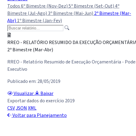
Todos
6º Bimestre (Nov-Dez)
5º Bimestre (Set-Out)
4º
Bimestre (Jul-Ago)
3º Bimestre (Mai-Jun)
2º Bimestre (Mar-
Abr)
1º Bimestre (Jan-Fev)
RREO - RELATÓRIO RESUMIDO DA EXECUÇÃO ORÇAMENTÁRI
2º Bimestre (Mar-Abr)
RREO - Relatório Resumido de Execução Orçamentária - Pode
Executivo
Publicado em: 28/05/2019
Visualizar
Baixar
Exportar dados do exercício 2019
CSV
JSON
XML
Voltar para Planejamento