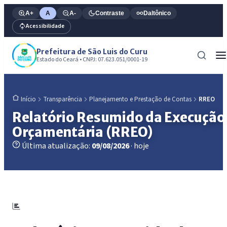
A+
A
A-
Contraste
Daltônico
Acessibilidade
Prefeitura de São Luis do Curu
Estado do Ceará • CNPJ: 07.623.051/0001-19
Transparência
Planejamento e Prestação de Contas
RREO
Início
Relatório Resumido da Execução
Orçamentária (RREO)
Última atualização:
09/08/2026
· hoje