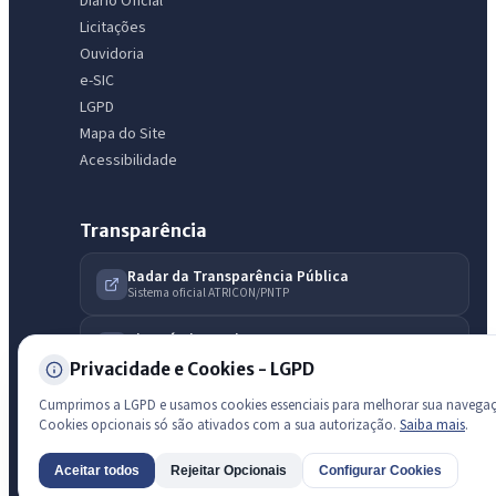
Diário Oficial
licitações, estrutura ou transparência do município.
Licitações
Ouvidoria
Licitações abertas
Carta de serviços
Diário Oficial
e-SIC
LGPD
Mapa do Site
Acessibilidade
Transparência
Radar da Transparência Pública
Sistema oficial ATRICON/PNTP
Diagnóstico Atricon
Índice de transparência
Privacidade e Cookies - LGPD
Cumprimos a LGPD e usamos cookies essenciais para melhorar sua navega
Cookies opcionais só são ativados com a sua autorização.
Saiba mais
.
Aceitar todos
Rejeitar Opcionais
Configurar Cookies
AI