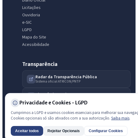
Diário Oficial
licitações, estrutura ou transparência do município.
Licitações
Ouvidoria
Licitações abertas
Carta de serviços
Diário Oficial
e-SIC
LGPD
Mapa do Site
Acessibilidade
Transparência
Radar da Transparência Pública
Sistema oficial ATRICON/PNTP
Diagnóstico Atricon
Índice de transparência
Privacidade e Cookies - LGPD
Cumprimos a LGPD e usamos cookies essenciais para melhorar sua navega
Cookies opcionais só são ativados com a sua autorização.
Saiba mais
.
Aceitar todos
Rejeitar Opcionais
Configurar Cookies
AI