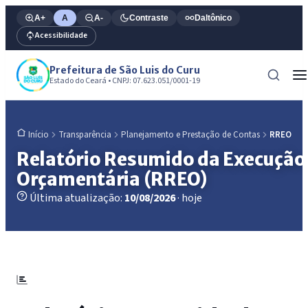
A+
A
A-
Contraste
Daltônico
Acessibilidade
Prefeitura de São Luis do Curu
Estado do Ceará • CNPJ: 07.623.051/0001-19
Transparência
Planejamento e Prestação de Contas
RREO
Início
Relatório Resumido da Execução
Orçamentária (RREO)
Última atualização:
10/08/2026
· hoje