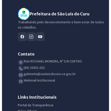
Prefeitura de São Luis do Curu
Trabalhando pelo desenvolvimento e bem-estar de todos
os cidadãos.
Contato
RUA ROCHAEL MOREIRA, Nº S/N CENTRO
(85) 33551-015
gabinete@saoluisdocuru.ce.gov.br
Webmail Institucional
IntGest AI
AI
Assistente do Portal
Links Institucionais
Portal da Transparência
Olá. Pergunte sobre serviços, notícias, legislação, Diário Oficial,