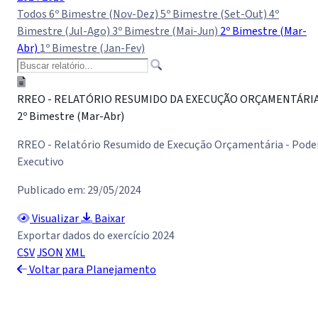
Todos
6º Bimestre (Nov-Dez)
5º Bimestre (Set-Out)
4º
Bimestre (Jul-Ago)
3º Bimestre (Mai-Jun)
2º Bimestre (Mar-
Abr)
1º Bimestre (Jan-Fev)
RREO - RELATÓRIO RESUMIDO DA EXECUÇÃO ORÇAMENTÁRI
2º Bimestre (Mar-Abr)
RREO - Relatório Resumido de Execução Orçamentária - Pode
Executivo
Publicado em: 29/05/2024
Visualizar
Baixar
Exportar dados do exercício 2024
CSV
JSON
XML
Voltar para Planejamento