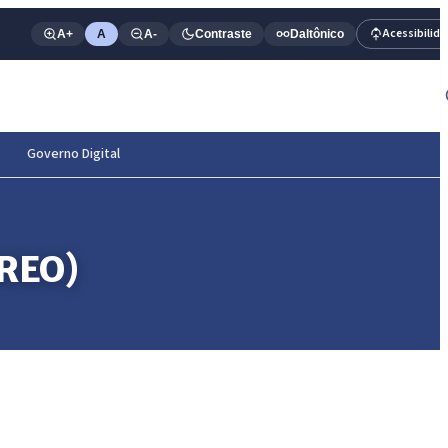
Acessibilid
A+
A
A-
Contraste
Daltônico
Governo Digital
RREO)