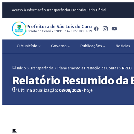
Acesso à Informação
Transparência
Ouvidoria
Diário Oficial
Prefeitura de São Luis do Curu
Estado do Ceará • CNPJ: 07.623.051/0001-19
O Município
Governo
Publicações
Notícias
Transparência
Planejamento e Prestação de Contas
RREO
Início
Relatório Resumido da
Última atualização:
08/08/2026
· hoje