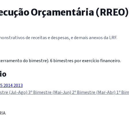
xecução Orçamentária (RREO)
nstrativos de receitas e despesas, e demais anexos da LRF.
erramento do bimestre). 6 bimestres por exercício financeiro.
io
15
2014
2013
stre (Jul-Ago)
3º Bimestre (Mai-Jun)
2º Bimestre (Mar-Abr)
1º Bim
RIA