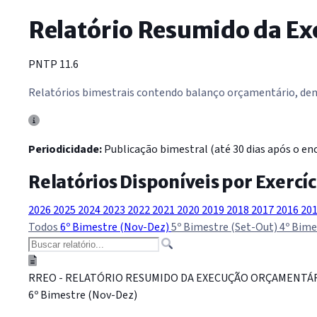
Relatório Resumido da E
PNTP 11.6
Relatórios bimestrais contendo balanço orçamentário, demo
Periodicidade:
Publicação bimestral (até 30 dias após o enc
Relatórios Disponíveis por Exercíc
2026
2025
2024
2023
2022
2021
2020
2019
2018
2017
2016
20
Todos
6º Bimestre (Nov-Dez)
5º Bimestre (Set-Out)
4º Bime
RREO - RELATÓRIO RESUMIDO DA EXECUÇÃO ORÇAMENTÁ
6º Bimestre (Nov-Dez)