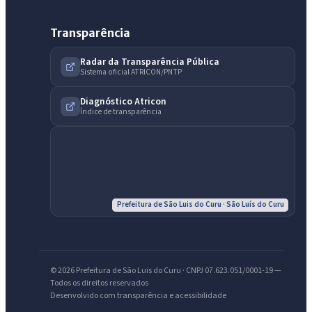
Transparência
Radar da Transparência Pública
Sistema oficial ATRICON/PNTP
IntGest AI
AI
Diagnóstico Atricon
Assistente do Portal
Índice de transparência
Olá. Pergunte sobre serviços, notícias, legislação, Diário Oficial,
licitações, estrutura ou transparência do município.
Licitações abertas
Carta de serviços
Diário Oficial
Prefeitura de São Luis do Curu · São Luís do Curu
© 2026 Prefeitura de São Luis do Curu · CNPJ 07.623.051/0001-19 —
Todos os direitos reservados
Desenvolvido com transparência e acessibilidade