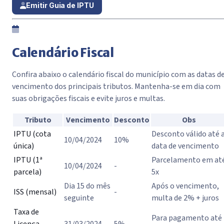
Emitir Guia de IPTU
Calendário Fiscal
Confira abaixo o calendário fiscal do município com as datas d
vencimento dos principais tributos. Mantenha-se em dia com
suas obrigações fiscais e evite juros e multas.
Tributo
Vencimento
Desconto
Obs
IPTU (cota
Desconto válido até 
10/04/2024
10%
única)
data de vencimento
IPTU (1ª
Parcelamento em at
10/04/2024
-
parcela)
5x
Dia 15 do mês
Após o vencimento,
ISS (mensal)
-
seguinte
multa de 2% + juros
Taxa de
Para pagamento até