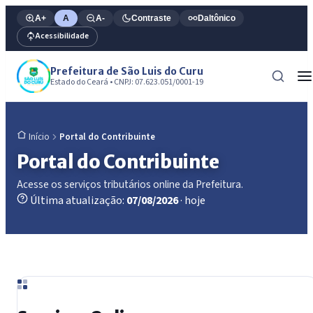
A+
A
A-
Contraste
Daltônico
Acessibilidade
Prefeitura de São Luis do Curu
Estado do Ceará • CNPJ: 07.623.051/0001-19
Portal do Contribuinte
Início
Portal do Contribuinte
Acesse os serviços tributários online da Prefeitura.
Última atualização:
07/08/2026
· hoje