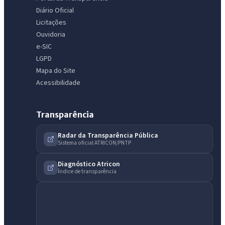
Diário Oficial
Licitações
Ouvidoria
e-SIC
LGPD
Mapa do Site
Acessibilidade
Transparência
Radar da Transparência Pública
Sistema oficial ATRICON/PNTP
IntGest AI
AI
Assistente do Portal
Diagnóstico Atricon
Índice de transparência
Olá. Pergunte sobre serviços, notícias, legislação, Diário Oficial,
licitações, estrutura ou transparência do município.