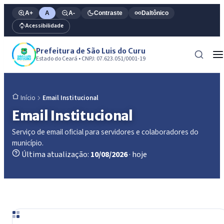
A+
A
A-
Contraste
Daltônico
Acessibilidade
Prefeitura de São Luis do Curu
Estado do Ceará • CNPJ: 07.623.051/0001-19
Email Institucional
Início
Email Institucional
Serviço de email oficial para servidores e colaboradores do
município.
Última atualização:
10/08/2026
· hoje