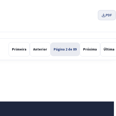
PDF
Primeira
Anterior
Página 2 de 89
Próxima
Última
IntGest AI
AI
Assistente do Portal
Olá. Pergunte sobre serviços, notícias, legislação,
Diário Oficial, licitações, estrutura ou transparência
do município.
Licitações abertas
Carta de serviços
Diário Oficial