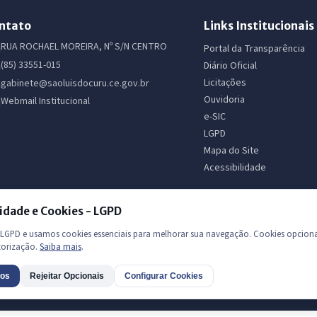
ntato
Links Institucionais
RUA ROCHAEL MOREIRA, Nº S/N CENTRO
Portal da Transparência
(85) 33551-015
Diário Oficial
Licitações
gabinete@saoluisdocuru.ce.gov.br
Ouvidoria
Webmail Institucional
e-SIC
LGPD
Mapa do Site
Acessibilidade
idade e Cookies - LGPD
GPD e usamos cookies essenciais para melhorar sua navegação. Cookies opciona
torização.
Saiba mais
.
 os direitos reservados
dos
Rejeitar Opcionais
Configurar Cookies