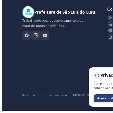
Co
Prefeitura de São Luis do Curu
Trabalhando pelo desenvolvimento e bem-
estar de todos os cidadãos.
Privac
Cumprimos a L
com a sua au
© 2026 Prefeitura de São Luis do Curu · CNPJ 07.623.051/0001-19 — Todos
Aceitar to