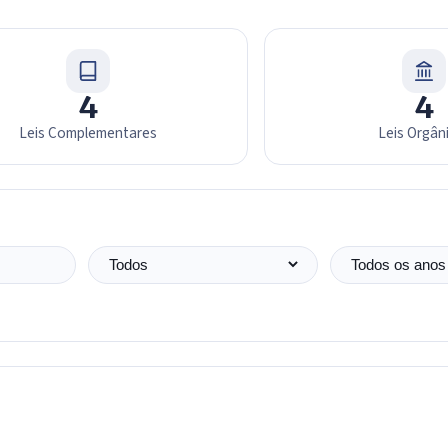
4
4
Leis Complementares
Leis Orgân
Tipo de norma
Ano