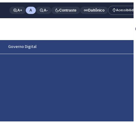
Acessibilid
A+
A
A-
Contraste
Daltônico
Governo Digital