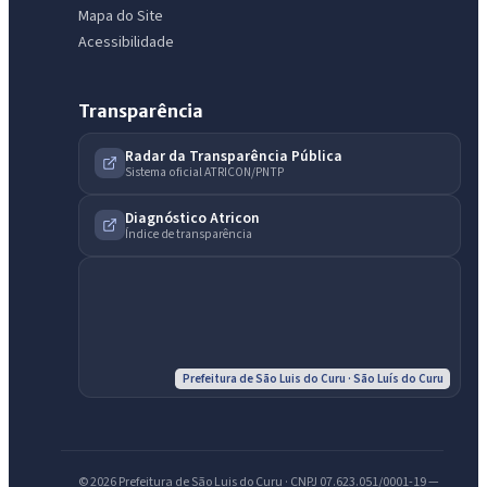
Mapa do Site
Acessibilidade
Transparência
Radar da Transparência Pública
Sistema oficial ATRICON/PNTP
Diagnóstico Atricon
Índice de transparência
IntGest AI
AI
Assistente do Portal
Prefeitura de São Luis do Curu · São Luís do Curu
Olá. Pergunte sobre serviços, notícias, legislação, Diário Oficial,
licitações, estrutura ou transparência do município.
Licitações abertas
Carta de serviços
Diário Oficial
© 2026 Prefeitura de São Luis do Curu · CNPJ 07.623.051/0001-19 —