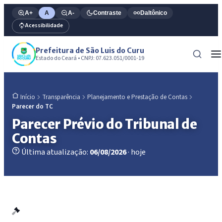
A+
A
A-
Contraste
Daltônico
Acessibilidade
Prefeitura de São Luis do Curu
Estado do Ceará • CNPJ: 07.623.051/0001-19
Transparência
Planejamento e Prestação de Contas
Início
Parecer do TC
Parecer Prévio do Tribunal de
Contas
Última atualização:
06/08/2026
· hoje