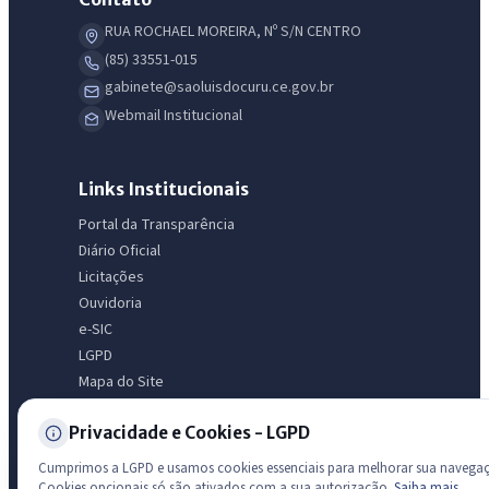
RUA ROCHAEL MOREIRA, Nº S/N CENTRO
Olá. Pergunte sobre serviços, notícias, legislação, Diário Oficial,
(85) 33551-015
licitações, estrutura ou transparência do município.
gabinete@saoluisdocuru.ce.gov.br
Webmail Institucional
Licitações abertas
Carta de serviços
Diário Oficial
Links Institucionais
Portal da Transparência
Diário Oficial
Licitações
Ouvidoria
e-SIC
LGPD
Mapa do Site
Acessibilidade
Privacidade e Cookies - LGPD
Cumprimos a LGPD e usamos cookies essenciais para melhorar sua navega
Transparência
Cookies opcionais só são ativados com a sua autorização.
Saiba mais
.