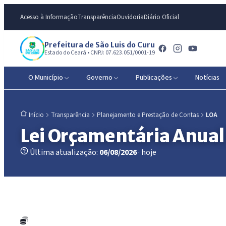
Acesso à Informação
Transparência
Ouvidoria
Diário Oficial
Prefeitura de São Luis do Curu
Estado do Ceará • CNPJ: 07.623.051/0001-19
O Município
Governo
Publicações
Notícias
Transparência
Planejamento e Prestação de Contas
LOA
Início
Lei Orçamentária Anual
Última atualização:
06/08/2026
· hoje