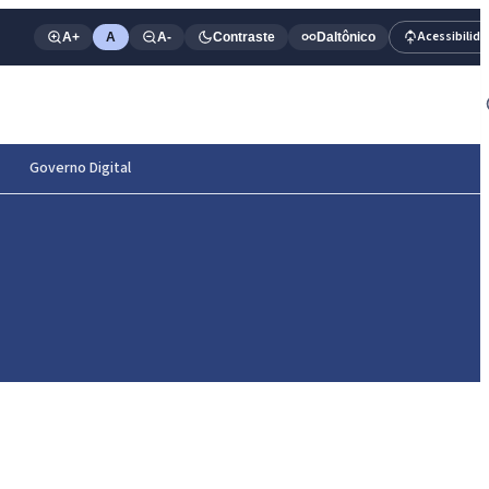
Acessibilid
A+
A
A-
Contraste
Daltônico
Governo Digital