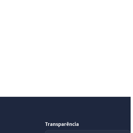
IntGest AI
AI
Assistente do Portal
Olá. Pergunte sobre serviços, notícias, legislação,
Diário Oficial, licitações, estrutura ou transparência
do município.
Licitações abertas
Carta de serviços
Diário Oficial
Transparência