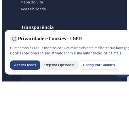
Mapa do Site
Acessibilidade
Transparência
Privacidade e Cookies - LGPD
Radar da Transparência Pública
Sistema oficial ATRICON/PNTP
Cumprimos a LGPD e usamos cookies essenciais para melhorar sua navega
Cookies opcionais só são ativados com a sua autorização.
Saiba mais
.
Diagnóstico Atricon
Índice de transparência
Aceitar todos
Rejeitar Opcionais
Configurar Cookies
AI
Prefeitura de São Luis do Curu · São Luís do Curu
© 2026 Prefeitura de São Luis do Curu · CNPJ 07.623.051/0001-19 —