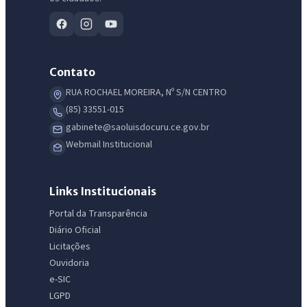
Contato
RUA ROCHAEL MOREIRA, Nº S/N CENTRO
IntGest AI
AI
(85) 33551-015
Assistente do Portal
gabinete@saoluisdocuru.ce.gov.br
Webmail Institucional
Olá. Pergunte sobre serviços, notícias, legislação, Diário Oficial,
licitações, estrutura ou transparência do município.
Links Institucionais
Licitações abertas
Carta de serviços
Diário Oficial
Portal da Transparência
Diário Oficial
Licitações
Ouvidoria
e-SIC
LGPD