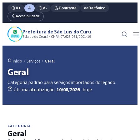
A+
A
A-
Contraste
Daltônico
Acessibilidade
Prefeitura de São Luis do Curu
Estado do Ceará • CNPJ: 07.623.051/0001-19
Serviços
Geral
Início
Geral
Categoria padrão para serviços importados do legado.
Última atualização:
10/08/2026
· hoje
CATEGORIA
Geral