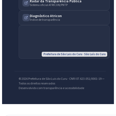
Radar da Transparência Pública
Sistema oficial ATRICON/PNTP
IntGest AI
AI
Diagnóstico Atricon
Assistente do Portal
Índice de transparência
Olá. Pergunte sobre serviços, notícias, legislação, Diário Oficial,
licitações, estrutura ou transparência do município.
Licitações abertas
Carta de serviços
Diário Oficial
Prefeitura de São Luis do Curu · São Luís do Curu
© 2026 Prefeitura de São Luis do Curu · CNPJ 07.623.051/0001-19 —
Todos os direitos reservados
Desenvolvido com transparência e acessibilidade