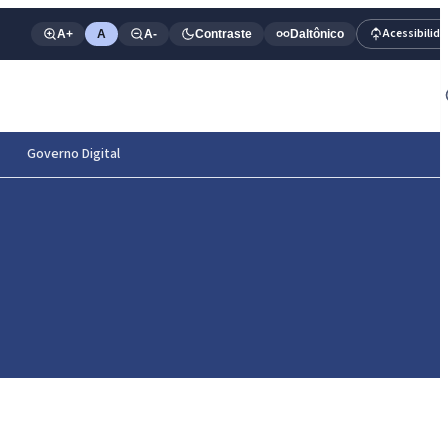
Acessibilid
A+
A
A-
Contraste
Daltônico
Governo Digital