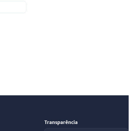
IntGest AI
AI
Assistente do Portal
Olá. Pergunte sobre serviços, notícias, legislação,
Diário Oficial, licitações, estrutura ou transparência
do município.
Licitações abertas
Carta de serviços
Diário Oficial
Transparência