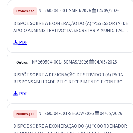
Nº 260504-001-SMEJ/2026
04/05/2026
Exoneração
DISPÕE SOBRE A EXONERAÇÃO DO (A) "ASSESSOR (A) DE
APOIO ADMINISTRATIVO" DA SECRETARIA MUNICIPAL
DE ESPORTE E JUVENTUDE DE SÃO LUIS DO CURU E DÁ
PDF
OUTRAS PROVIDÊNCIAS.
Nº 260504-001- SEMAS/2026
04/05/2026
Outros
DISPÕE SOBRE A DESIGNAÇÃO DE SERVIDOR (A) PARA
RESPONSABILIDADE PELO RECEBIMENTO E CONTROLE
DE GÊNEROS ALIMENTÍCIOS ORIUNDOS DA
PDF
AGRICULTURA FAMILIAR, E DÁ OUTRAS PROVIDÊNCIAS.
Nº 260504-001-SEGOV/2026
04/05/2026
Exoneração
DISPÕE SOBRE A EXONERAÇÃO DO (A) "COORDENADOR