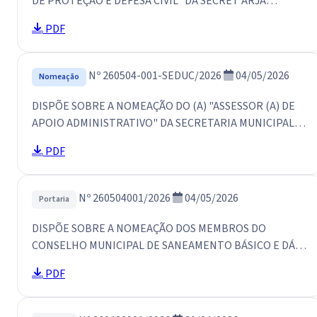
DE PROTEÇÃO E DEFESA CIVIL" DA SECRET ARJA
MUNICIPAL DE GOVERNO DE SÃO LlJIS DO CURU E DÁ
PDF
OUTRAS PROVIDÊNCIAS.
Nº 260504-001-SEDUC/2026
04/05/2026
Nomeação
DISPÕE SOBRE A NOMEAÇÃO DO (A) "ASSESSOR (A) DE
APOIO ADMINISTRATIVO" DA SECRETARIA MUNICIPAL
DE EDUCAÇÃO DE SÃO LUIS DO CURU E DÁ OUTRAS
PDF
PROVIDÊNCIAS.
Nº 260504001/2026
04/05/2026
Portaria
DISPÕE SOBRE A NOMEAÇÃO DOS MEMBROS DO
CONSELHO MUNICIPAL DE SANEAMENTO BÁSICO E DÁ
OUTRAS PROVIDÊNCIAS
PDF