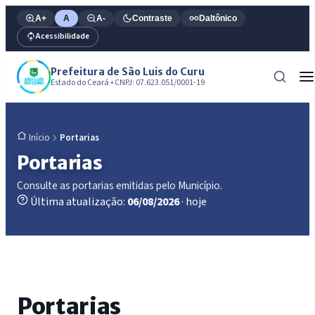
A+
A
A-
Contraste
Daltônico
Acessibilidade
Prefeitura de São Luis do Curu
Estado do Ceará • CNPJ: 07.623.051/0001-19
Portarias
Início
Portarias
Consulte as portarias emitidas pelo Município.
Última atualização:
06/08/2026
· hoje
Portarias