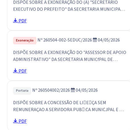
DISPÕE SOBRE A EXONERAÇÃO DO (A) "SECRETÁRIO
EXECUTIVO DO PREFEITO" DA SECRETARIA MUNICIPAL
DE GOVERNO DE SÃO LUIS DO CURU E DÁ OUTRAS
PDF
PROVIDÊNCIAS.
Nº 260504-002-SEDUC/2026
04/05/2026
Exoneração
DISPÕE SOBRE A EXONERAÇÃO DO "ASSESSOR DE APOIO
ADMINISTRATIVO" DA SECRETARIA MUNICfPAL DE
EDUCAÇÃO DE SÃO LUIS DO CURU E DÁ OUTRAS
PDF
PROVIDÊNCIAS.
Nº 260504002/2026
04/05/2026
Portaria
DISPÕE SOBRE A CONCESSÃO DE LI􀀢E􀀁ÇA SEM
REMUNERAÇAO A SERVIDORA PUB􀀊:CA MUNICJPAL E DÁ
OUTRAS PROVIDÊNCIAS
PDF