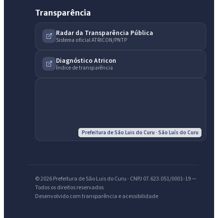
Transparência
Radar da Transparência Pública
Sistema oficial ATRICON/PNTP
Diagnóstico Atricon
IntGest AI
Índice de transparência
AI
Assistente do Portal
Olá. Pergunte sobre serviços, notícias, legislação, Diário Oficial,
licitações, estrutura ou transparência do município.
Prefeitura de São Luis do Curu · São Luís do Curu
Licitações abertas
Carta de serviços
Diário Oficial
© 2026 Prefeitura de São Luis do Curu · CNPJ 07.623.051/0001-19 —
Todos os direitos reservados
Desenvolvido com transparência e acessibilidade