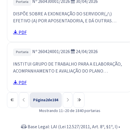
Nº 260430001/2026
30/04/2026
Portaria
DISPÕE SOBRE A EXONERAÇÃO DO SERVIDOR(,/\)
EFETIVO (A) POR APOSENTADORIA, E DÁ OUTRAS
PROVIDÊNCIAS
PDF
Nº 260424001/2026
24/04/2026
Portaria
INSTITUI GRUPO DE TRABALHO PARA A ELABORAÇÃO,
ACOMPANHAMENTO E AVALIAÇÃO DO PLANO
MUNICIPAL DE PREVENÇÃO DA AUTOLESÃO, SUICÍDIO E
PDF
POSVENÇÃO, NO ÂMBITO DO MUNICÍPIO DE SÃO LUÍS
DO CURU E …
Página
2
de
184
Mostrando 11–20 de 1840 portarias
Base Legal: LAI (Lei 12.527/2011, Art. 8º, §1º, I) •