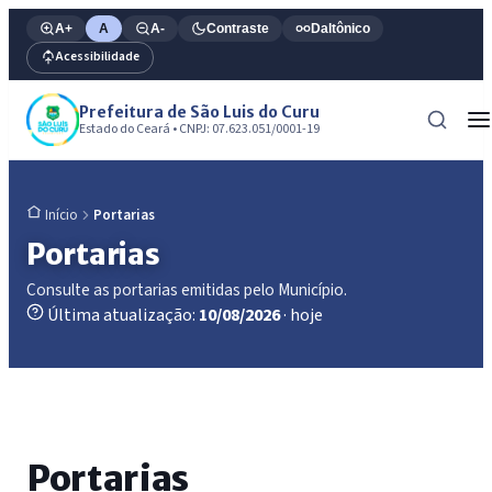
A+
A
A-
Contraste
Daltônico
Acessibilidade
Prefeitura de São Luis do Curu
Estado do Ceará • CNPJ: 07.623.051/0001-19
Portarias
Início
Portarias
Consulte as portarias emitidas pelo Município.
Última atualização:
10/08/2026
· hoje
Portarias