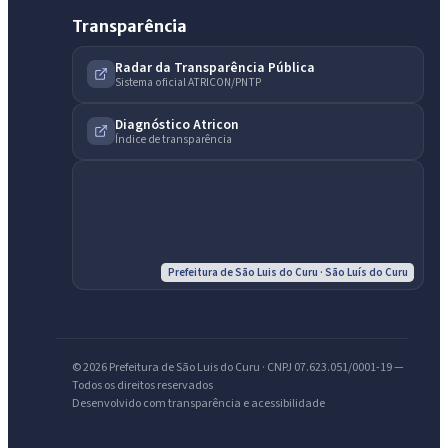
Transparência
Radar da Transparência Pública
Sistema oficial ATRICON/PNTP
Diagnóstico Atricon
IntGest AI
Índice de transparência
AI
Assistente do Portal
Olá. Pergunte sobre serviços, notícias, legislação, Diário Oficial,
licitações, estrutura ou transparência do município.
Prefeitura de São Luis do Curu · São Luís do Curu
Licitações abertas
Carta de serviços
Diário Oficial
© 2026 Prefeitura de São Luis do Curu · CNPJ 07.623.051/0001-19 —
Todos os direitos reservados
Desenvolvido com transparência e acessibilidade