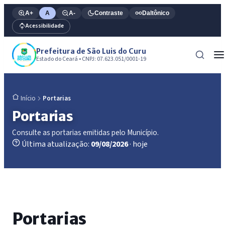
A+
A
A-
Contraste
Daltônico
Acessibilidade
Prefeitura de São Luis do Curu
Estado do Ceará • CNPJ: 07.623.051/0001-19
Portarias
Início
Portarias
Consulte as portarias emitidas pelo Município.
Última atualização:
09/08/2026
· hoje
Portarias