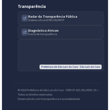
Transparência
Radar da Transparência Pública
Sistema oficial ATRICON/PNTP
Diagnóstico Atricon
IntGest AI
Índice de transparência
AI
Assistente do Portal
Olá. Pergunte sobre serviços, notícias, legislação, Diário Oficial,
licitações, estrutura ou transparência do município.
Prefeitura de São Luis do Curu · São Luís do Curu
Licitações abertas
Carta de serviços
Diário Oficial
© 2026 Prefeitura de São Luis do Curu · CNPJ 07.623.051/0001-19 —
Todos os direitos reservados
Desenvolvido com transparência e acessibilidade