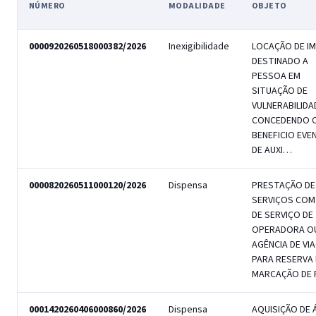
NÚMERO
MODALIDADE
OBJETO
Relação de licitações e contratações filtradas, com número, modalidade
0000920260518000382/2026
Inexigibilidade
LOCAÇÃO DE I
DESTINADO A
PESSOA EM
SITUAÇÃO DE
VULNERABILIDA
CONCEDENDO 
BENEFICIO EVE
DE AUXI…
0000820260511000120/2026
Dispensa
PRESTAÇÃO DE
SERVIÇOS COM
DE SERVIÇO DE
OPERADORA O
AGÊNCIA DE VI
PARA RESERVA 
MARCAÇÃO DE
0001420260406000860/2026
Dispensa
AQUISIÇÃO DE 