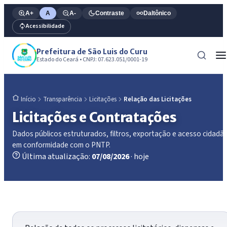
A+
A
A-
Contraste
Daltônico
Acessibilidade
Prefeitura de São Luis do Curu
Estado do Ceará • CNPJ: 07.623.051/0001-19
Transparência
Licitações
Relação das Licitações
Início
Licitações e Contratações
Dados públicos estruturados, filtros, exportação e acesso cidadã
em conformidade com o PNTP.
Última atualização:
07/08/2026
· hoje