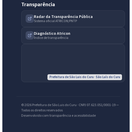
Transparência
Radar da Transparência Pública
Sistema oficial ATRICON/PNTP
Diagnóstico Atricon
Índice de transparência
IntGest AI
AI
Assistente do Portal
Prefeitura de São Luis do Curu · São Luís do Curu
Olá. Pergunte sobre serviços, notícias, legislação, Diário Oficial,
licitações, estrutura ou transparência do município.
© 2026 Prefeitura de São Luis do Curu · CNPJ 07.623.051/0001-19 —
Todos os direitos reservados
Licitações abertas
Carta de serviços
Diário Oficial
Desenvolvido com transparência e acessibilidade