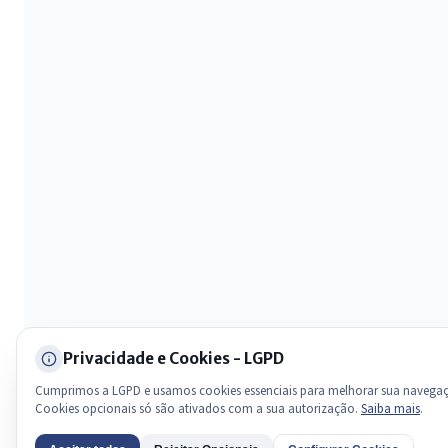
Olá. Pergunte sobre serviços, notícias, legislação, Diário Oficial,
licitações, estrutura ou transparência do município.
Licitações abertas
Carta de serviços
Diário Oficial
Privacidade e Cookies - LGPD
Cumprimos a LGPD e usamos cookies essenciais para melhorar sua navega
Cookies opcionais só são ativados com a sua autorização.
Saiba mais
.