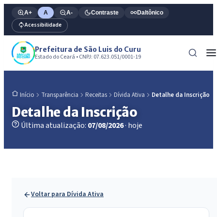
A+
A
A-
Contraste
Daltônico
Acessibilidade
Prefeitura de São Luis do Curu
Estado do Ceará • CNPJ: 07.623.051/0001-19
Transparência
Receitas
Dívida Ativa
Detalhe da Inscrição
Início
Detalhe da Inscrição
Última atualização:
07/08/2026
· hoje
Voltar para Dívida Ativa