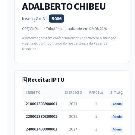
ADALBERTO CHIBEU
Inscrição Nº:
5086
CPF/CNPJ: — · Tributária · atualizado em 02/06/2026
As informações têm caráter informativo e refletem a situação
vigente do contribuinte conforme o sistema da Fazenda
Municipal.
Receita: IPTU
CRÉDITO
EXERCÍCIO
PARCELA
SITUAÇÃO
210001303900001
2021
1
Administrativa
220001380300001
2022
1
Administrativa
240001409900001
2024
1
Administrativa