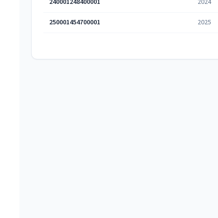
240001248400001
2024
250001454700001
2025