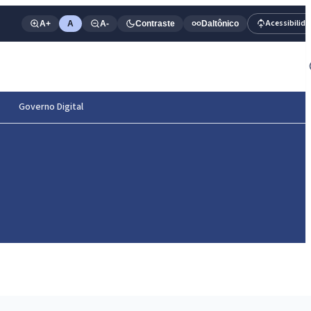
Acessibilid
A+
A
A-
Contraste
Daltônico
Governo Digital