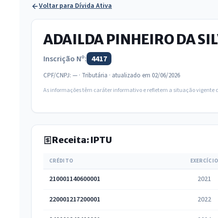
Voltar para Dívida Ativa
ADAILDA PINHEIRO DA SI
Inscrição Nº:
4417
CPF/CNPJ: — · Tributária · atualizado em 02/06/2026
As informações têm caráter informativo e refletem a situação vigente
Receita: IPTU
CRÉDITO
EXERCÍCI
210001140600001
2021
220001217200001
2022