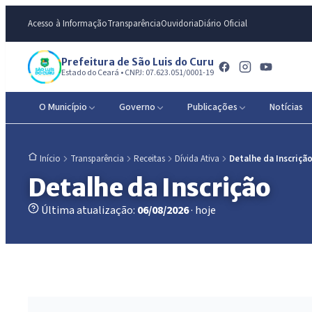
Acesso à Informação
Transparência
Ouvidoria
Diário Oficial
Prefeitura de São Luis do Curu
Estado do Ceará • CNPJ: 07.623.051/0001-19
O Município
Governo
Publicações
Notícias
Transparência
Receitas
Dívida Ativa
Detalhe da Inscriçã
Início
Detalhe da Inscrição
Última atualização:
06/08/2026
· hoje