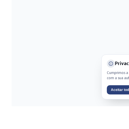
Privac
Cumprimos a L
com a sua au
Aceitar to