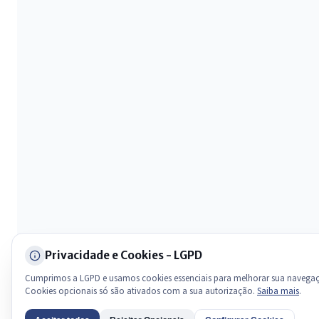
Olá. Pergunte sobre serviços, notícias, legislação, Diário Oficial,
licitações, estrutura ou transparência do município.
Licitações abertas
Carta de serviços
Diário Oficial
Privacidade e Cookies - LGPD
Cumprimos a LGPD e usamos cookies essenciais para melhorar sua navega
Cookies opcionais só são ativados com a sua autorização.
Saiba mais
.