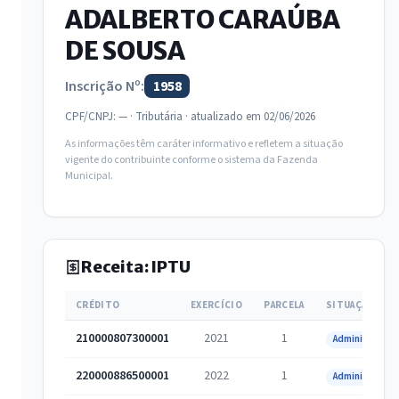
ADALBERTO CARAÚBA
DE SOUSA
Inscrição Nº:
1958
CPF/CNPJ: — · Tributária · atualizado em 02/06/2026
As informações têm caráter informativo e refletem a situação
vigente do contribuinte conforme o sistema da Fazenda
Municipal.
Receita: IPTU
CRÉDITO
EXERCÍCIO
PARCELA
SITUAÇÃO
210000807300001
2021
1
Administrativa
220000886500001
2022
1
Administrativa