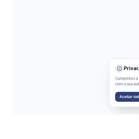
Privac
Cumprimos a L
com a sua au
Aceitar to