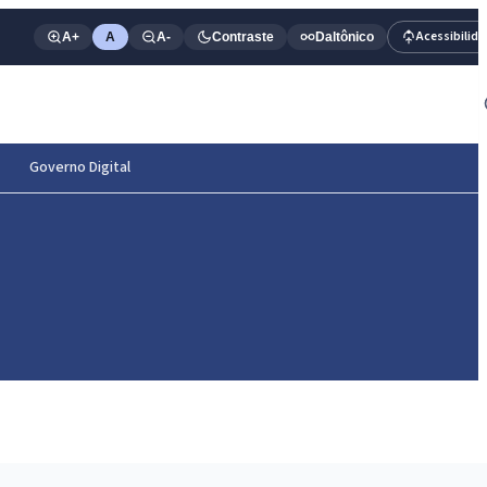
Acessibilid
A+
A
A-
Contraste
Daltônico
Governo Digital