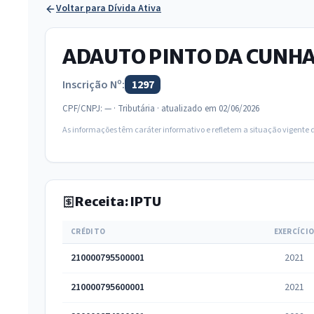
Voltar para Dívida Ativa
ADAUTO PINTO DA CUNH
Inscrição Nº:
1297
CPF/CNPJ: — · Tributária · atualizado em 02/06/2026
As informações têm caráter informativo e refletem a situação vigente
Receita: IPTU
CRÉDITO
EXERCÍCI
210000795500001
2021
210000795600001
2021