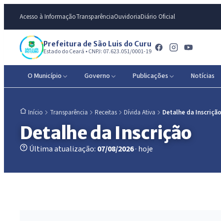
Acesso à Informação
Transparência
Ouvidoria
Diário Oficial
Prefeitura de São Luis do Curu
Estado do Ceará • CNPJ: 07.623.051/0001-19
O Município
Governo
Publicações
Notícias
Transparência
Receitas
Dívida Ativa
Detalhe da Inscriçã
Início
Detalhe da Inscrição
Última atualização:
07/08/2026
· hoje