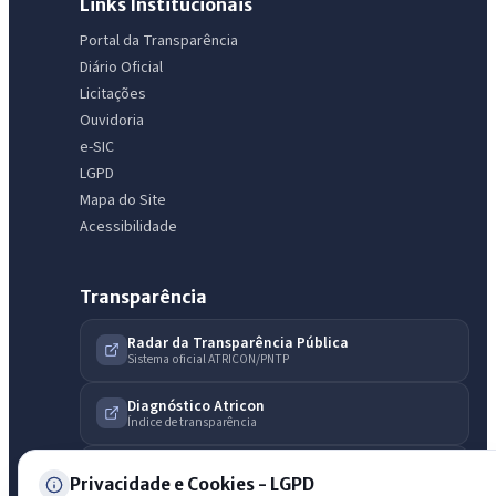
IntGest AI
Links Institucionais
AI
Assistente do Portal
Portal da Transparência
Diário Oficial
Licitações
Olá. Pergunte sobre serviços, notícias, legislação, Diário Oficial,
Ouvidoria
licitações, estrutura ou transparência do município.
e-SIC
LGPD
Licitações abertas
Carta de serviços
Diário Oficial
Mapa do Site
Acessibilidade
Transparência
Radar da Transparência Pública
Sistema oficial ATRICON/PNTP
Diagnóstico Atricon
Índice de transparência
Privacidade e Cookies - LGPD