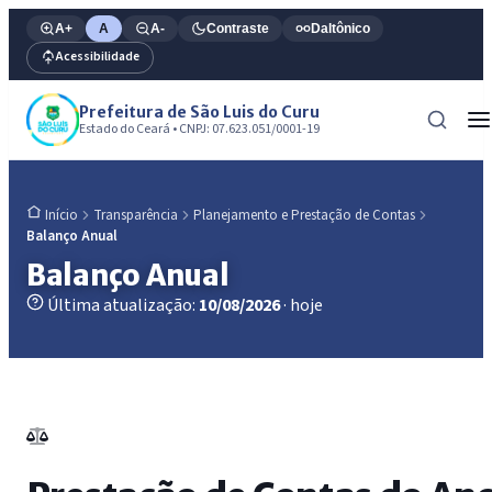
A+
A
A-
Contraste
Daltônico
Acessibilidade
Prefeitura de São Luis do Curu
Estado do Ceará • CNPJ: 07.623.051/0001-19
Transparência
Planejamento e Prestação de Contas
Início
Balanço Anual
Balanço Anual
Última atualização:
10/08/2026
· hoje