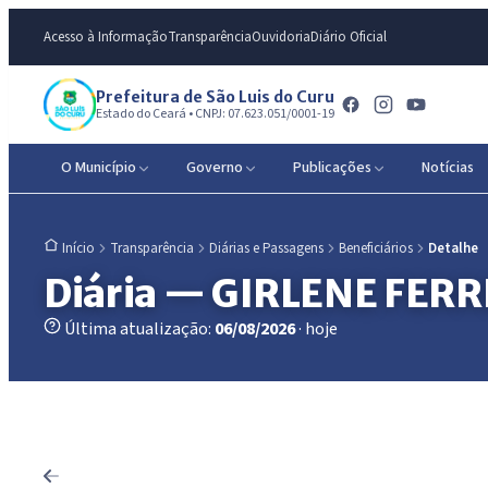
Acesso à Informação
Transparência
Ouvidoria
Diário Oficial
Prefeitura de São Luis do Curu
Estado do Ceará • CNPJ: 07.623.051/0001-19
O Município
Governo
Publicações
Notícias
Transparência
Diárias e Passagens
Beneficiários
Detalhe
Início
Diária — GIRLENE FERR
Última atualização:
06/08/2026
· hoje