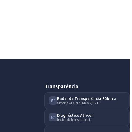
IntGest AI
AI
Assistente do Portal
Olá. Pergunte sobre serviços, notícias, legislação,
Diário Oficial, licitações, estrutura ou transparência
do município.
Licitações abertas
Carta de serviços
Diário Oficial
Transparência
Radar da Transparência Pública
Sistema oficial ATRICON/PNTP
Diagnóstico Atricon
Índice de transparência