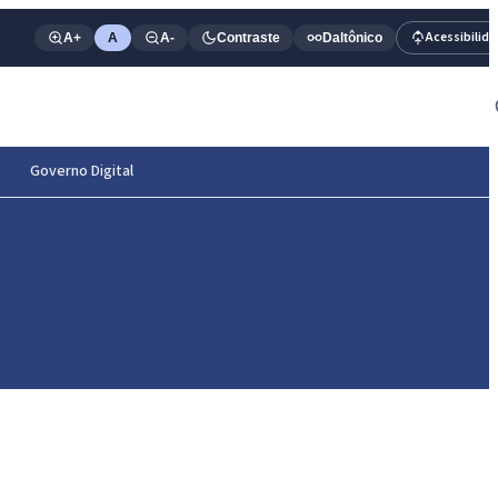
Acessibilid
A+
A
A-
Contraste
Daltônico
Governo Digital