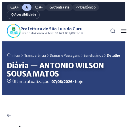
A+
A
A-
Contraste
Daltônico
Acessibilidade
Prefeitura de São Luis do Curu
Estado do Ceará • CNPJ: 07.623.051/0001-19
Transparência
Diárias e Passagens
Beneficiários
Detalhe
Início
Diária — ANTONIO WILSON
SOUSA MATOS
Última atualização:
07/08/2026
· hoje