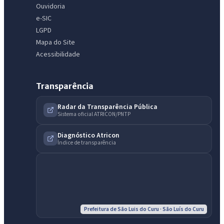
Ouvidoria
e-SIC
LGPD
Mapa do Site
Acessibilidade
Transparência
Radar da Transparência Pública
Sistema oficial ATRICON/PNTP
IntGest AI
Diagnóstico Atricon
AI
Assistente do Portal
Índice de transparência
Olá. Pergunte sobre serviços, notícias, legislação, Diário Oficial,
licitações, estrutura ou transparência do município.
Licitações abertas
Carta de serviços
Diário Oficial
Prefeitura de São Luis do Curu · São Luís do Curu