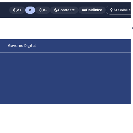
Acessibilid
A+
A
A-
Contraste
Daltônico
Governo Digital