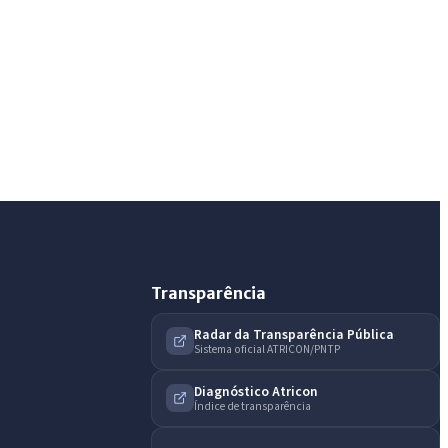
IntGest AI
AI
Assistente do Portal
Olá. Pergunte sobre serviços, notícias, legislação,
Diário Oficial, licitações, estrutura ou transparência
do município.
Licitações abertas
Carta de serviços
Diário Oficial
Transparência
Radar da Transparência Pública
Sistema oficial ATRICON/PNTP
Diagnóstico Atricon
Índice de transparência