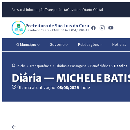
Acesso à Informação
Transparência
Ouvidoria
Diário Oficial
Prefeitura de São Luis do Curu
Estado do Ceará • CNPJ: 07.623.051/0001-19
O Município
Governo
Publicações
Notícias
Transparência
Diárias e Passagens
Beneficiários
Detalhe
Início
Diária — MICHELE BATI
Última atualização:
08/08/2026
· hoje