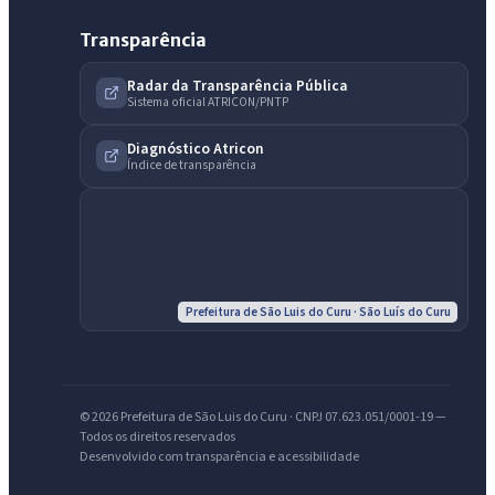
Transparência
Radar da Transparência Pública
Sistema oficial ATRICON/PNTP
Diagnóstico Atricon
Índice de transparência
IntGest AI
AI
Assistente do Portal
Olá. Pergunte sobre serviços, notícias, legislação, Diário Oficial,
licitações, estrutura ou transparência do município.
Prefeitura de São Luis do Curu · São Luís do Curu
Licitações abertas
Carta de serviços
Diário Oficial
© 2026 Prefeitura de São Luis do Curu · CNPJ 07.623.051/0001-19 —
Todos os direitos reservados
Desenvolvido com transparência e acessibilidade