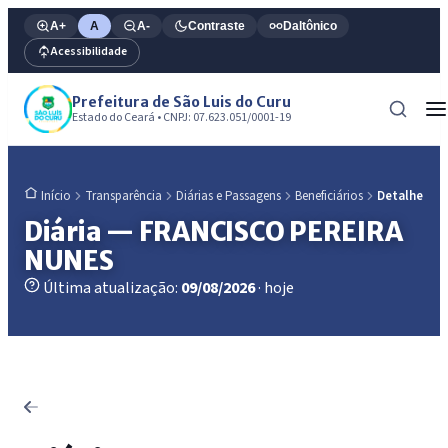
A+
A
A-
Contraste
Daltônico
Acessibilidade
Prefeitura de São Luis do Curu
Estado do Ceará • CNPJ: 07.623.051/0001-19
Transparência
Diárias e Passagens
Beneficiários
Detalhe
Início
Diária — FRANCISCO PEREIRA
NUNES
Última atualização:
09/08/2026
· hoje