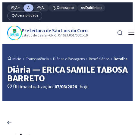
A+
A
A-
Contraste
Daltônico
Acessibilidade
Prefeitura de São Luis do Curu
Estado do Ceará • CNPJ: 07.623.051/0001-19
Transparência
Diárias e Passagens
Beneficiários
Detalhe
Início
Diária — ERICA SAMILE TABOSA
BARRETO
Última atualização:
07/08/2026
· hoje