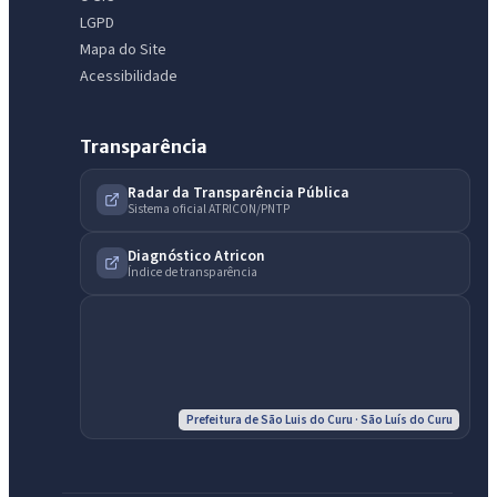
LGPD
Mapa do Site
Acessibilidade
Transparência
Radar da Transparência Pública
Sistema oficial ATRICON/PNTP
Diagnóstico Atricon
Índice de transparência
IntGest AI
AI
Assistente do Portal
Olá. Pergunte sobre serviços, notícias, legislação, Diário Oficial,
licitações, estrutura ou transparência do município.
Prefeitura de São Luis do Curu · São Luís do Curu
Licitações abertas
Carta de serviços
Diário Oficial