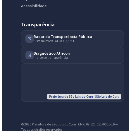
Acessibilidade
Transparência
Radar da Transparência Pública
Sistema oficial ATRICON/PNTP
Diagnóstico Atricon
Índice de transparência
IntGest AI
AI
Assistente do Portal
Olá. Pergunte sobre serviços, notícias, legislação, Diário Oficial,
licitações, estrutura ou transparência do município.
Prefeitura de São Luis do Curu · São Luís do Curu
Licitações abertas
Carta de serviços
Diário Oficial
© 2026 Prefeitura de São Luis do Curu · CNPJ 07.623.051/0001-19 —
Todos os direitos reservados