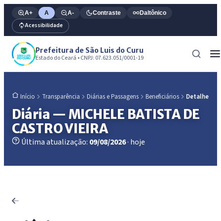
A+
A
A-
Contraste
Daltônico
Acessibilidade
Prefeitura de São Luis do Curu
Estado do Ceará • CNPJ: 07.623.051/0001-19
Transparência
Diárias e Passagens
Beneficiários
Detalhe
Início
Diária — MICHELE BATISTA DE
CASTRO VIEIRA
Última atualização:
09/08/2026
· hoje