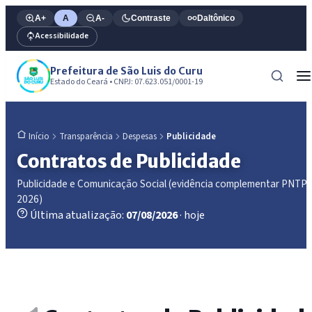
A+
A
A-
Contraste
Daltônico
Acessibilidade
Prefeitura de São Luis do Curu
Estado do Ceará • CNPJ: 07.623.051/0001-19
Transparência
Despesas
Publicidade
Início
Contratos de Publicidade
Publicidade e Comunicação Social (evidência complementar PNTP
2026)
Última atualização:
07/08/2026
· hoje