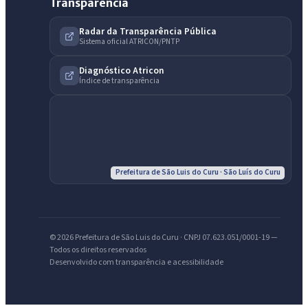
Transparência
Radar da Transparência Pública
Sistema oficial ATRICON/PNTP
Diagnóstico Atricon
Índice de transparência
IntGest AI
AI
Assistente do Portal
Olá. Pergunte sobre serviços, notícias, legislação, Diário Oficial,
licitações, estrutura ou transparência do município.
Prefeitura de São Luis do Curu · São Luís do Curu
Licitações abertas
Carta de serviços
Diário Oficial
© 2026 Prefeitura de São Luis do Curu · CNPJ 07.623.051/0001-19 —
Todos os direitos reservados
Desenvolvido com transparência e acessibilidade