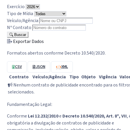
Exercício
Tipo de Mídia
Veículo/Agência
Nº Contrato
Buscar
Exportar Dados
Formatos abertos conforme Decreto 10.540/2020.
CSV
JSON
XML
Contrato
Veículo/Agência
Tipo
Objeto
Vigência
Valo
Nenhum contrato de publicidade encontrado para os filtro
selecionados.
Fundamentação Legal:
Conforme
Lei 12.232/2010
e
Decreto 10.540/2020, Art. 8º, VII
, 
obrigatória a divulgação de contratos de publicidade e