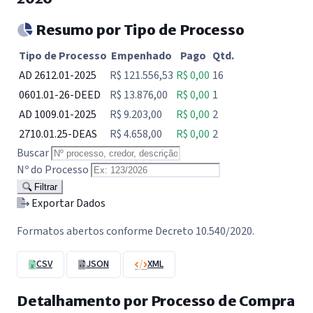
Resumo por Tipo de Processo
Tipo de Processo
Empenhado
Pago
Qtd.
AD 2612.01-2025
R$ 121.556,53
R$ 0,00
16
0601.01-26-DEED
R$ 13.876,00
R$ 0,00
1
AD 1009.01-2025
R$ 9.203,00
R$ 0,00
2
2710.01.25-DEAS
R$ 4.658,00
R$ 0,00
2
Buscar
Nº do Processo
Filtrar
Exportar Dados
Formatos abertos conforme Decreto 10.540/2020.
CSV
JSON
XML
Detalhamento por Processo de Compra