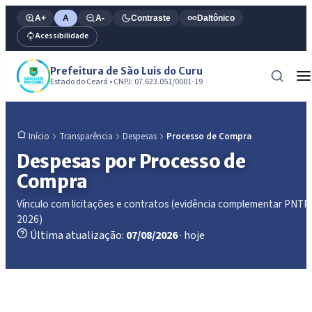
A+
A
A-
Contraste
Daltônico
Acessibilidade
Prefeitura de São Luis do Curu
Estado do Ceará • CNPJ: 07.623.051/0001-19
Transparência
Despesas
Processo de Compra
Início
Despesas por Processo de
Compra
Vínculo com licitações e contratos (evidência complementar PNTP
2026)
Última atualização:
07/08/2026
· hoje