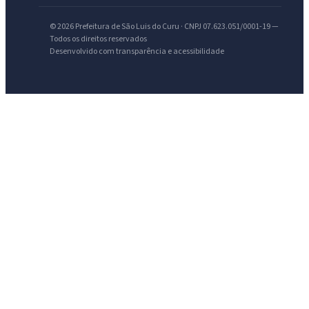
© 2026 Prefeitura de São Luis do Curu · CNPJ 07.623.051/0001-19 —
Todos os direitos reservados
Desenvolvido com transparência e acessibilidade