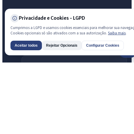
Transparência
Privacidade e Cookies - LGPD
Cumprimos a LGPD e usamos cookies essenciais para melhorar sua navega
Radar da Transparência Pública
Sistema oficial ATRICON/PNTP
Cookies opcionais só são ativados com a sua autorização.
Saiba mais
.
Diagnóstico Atricon
Aceitar todos
Rejeitar Opcionais
Configurar Cookies
AI
Índice de transparência
Prefeitura de São Luis do Curu · São Luís do Curu
© 2026 Prefeitura de São Luis do Curu · CNPJ 07.623.051/0001-19 —
Todos os direitos reservados
Desenvolvido com transparência e acessibilidade