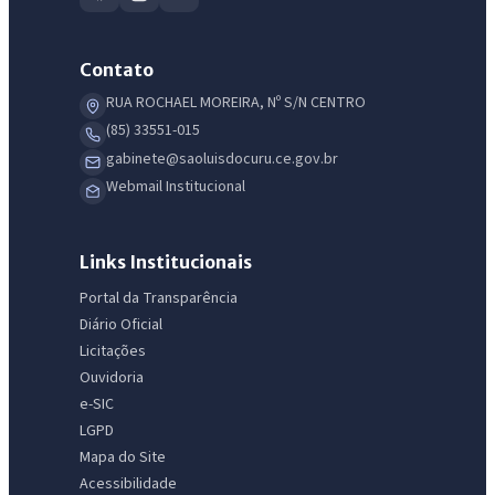
Contato
IntGest AI
AI
RUA ROCHAEL MOREIRA, Nº S/N CENTRO
Assistente do Portal
(85) 33551-015
gabinete@saoluisdocuru.ce.gov.br
Olá. Pergunte sobre serviços, notícias, legislação, Diário Oficial,
Webmail Institucional
licitações, estrutura ou transparência do município.
Licitações abertas
Carta de serviços
Diário Oficial
Links Institucionais
Portal da Transparência
Diário Oficial
Licitações
Ouvidoria
e-SIC
LGPD
Mapa do Site
Acessibilidade