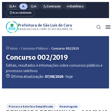
A+
A
A-
Contraste
Daltônico
Acessibilidade
Prefeitura de São Luis do Curu
Estado do Ceará • CNPJ: 07.623.051/0001-19
Concursos Públicos
Concurso 002/2019
Início
Concurso 002/2019
Editais, resultados e informações sobre concursos públicos e
processos seletivos
Última atualização:
07/08/2026
· hoje
Processo Seletivo Simplificado
Homologado