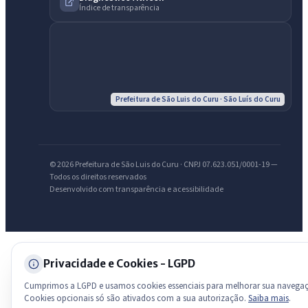
Índice de transparência
Olá. Pergunte sobre serviços, notícias, legislação, Diário Oficial,
licitações, estrutura ou transparência do município.
Licitações abertas
Carta de serviços
Diário Oficial
Prefeitura de São Luis do Curu · São Luís do Curu
© 2026 Prefeitura de São Luis do Curu · CNPJ 07.623.051/0001-19 —
Todos os direitos reservados
Desenvolvido com transparência e acessibilidade
Privacidade e Cookies - LGPD
Cumprimos a LGPD e usamos cookies essenciais para melhorar sua navega
Cookies opcionais só são ativados com a sua autorização.
Saiba mais
.