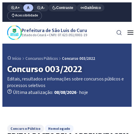
A+
A
A-
Contraste
Daltônico
Acessibilidade
Prefeitura de São Luis do Curu
Estado do Ceará • CNPJ: 07.623.051/0001-19
Concursos Públicos
Concurso 003/2022
Início
Concurso 003/2022
Editais, resultados e informações sobre concursos públicos e
processos seletivos
Última atualização:
08/08/2026
· hoje
Concurso Público
Homologado