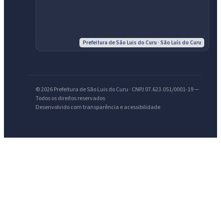
Prefeitura de São Luis do Curu · São Luís do Curu
IntGest AI
AI
Assistente do Portal
© 2026 Prefeitura de São Luis do Curu · CNPJ 07.623.051/0001-19 —
Todos os direitos reservados
Desenvolvido com transparência e acessibilidade
Olá. Pergunte sobre serviços, notícias, legislação, Diário Oficial,
licitações, estrutura ou transparência do município.
Licitações abertas
Carta de serviços
Diário Oficial