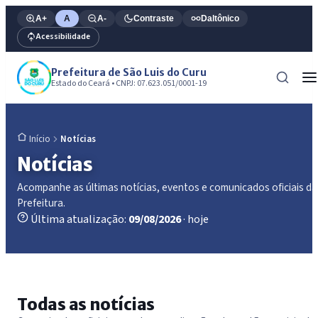
A+
A
A-
Contraste
Daltônico
Acessibilidade
Prefeitura de São Luis do Curu
Estado do Ceará • CNPJ: 07.623.051/0001-19
Notícias
Início
Notícias
Acompanhe as últimas notícias, eventos e comunicados oficiais da
Prefeitura.
Última atualização:
09/08/2026
· hoje
Todas as notícias