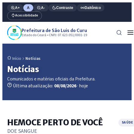
A+
A
A-
Contraste
Daltônico
Acessibilidade
Prefeitura de São Luis do Curu
Estado do Ceará • CNPJ: 07.623.051/0001-19
Notícias
Início
Notícias
Comunicados e matérias oficiais da Prefeitura.
Última atualização:
08/08/2026
· hoje
HEMOCE PERTO DE VOCÊ
SAÚDE
DOE SANGUE