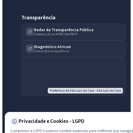
Transparência
Olá. Pergunte sobre serviços, notícias, legislação, Diário Oficial,
licitações, estrutura ou transparência do município.
Radar da Transparência Pública
Sistema oficial ATRICON/PNTP
Licitações abertas
Carta de serviços
Diário Oficial
Diagnóstico Atricon
Índice de transparência
Prefeitura de São Luis do Curu · São Luís do Curu
© 2026 Prefeitura de São Luis do Curu · CNPJ 07.623.051/0001-19 —
Privacidade e Cookies - LGPD
Todos os direitos reservados
Desenvolvido com transparência e acessibilidade
Cumprimos a LGPD e usamos cookies essenciais para melhorar sua navega