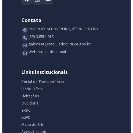
Contato
RUA ROCHAEL MOREIRA, Nº S/N CENTRO
(85) 33551-015
gabinete@saoluisdocuru.ce.gov.br
Webmail Institucional
Links Institucionais
Portal da Transparência
Diário Oficial
Licitações
Ouvidoria
e-SIC
LGPD
Mapa do Site
IntGest AI
AI
Acessibilidade
Assistente do Portal