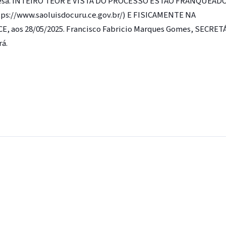
 defesa. INTEIRO TEOR E VISTA DO PROCESSO ESTÃO FRANQUEAD
://www.saoluisdocuru.ce.gov.br/) E FISICAMENTE NA
, aos 28/05/2025. Francisco Fabricio Marques Gomes, SECRET
á.