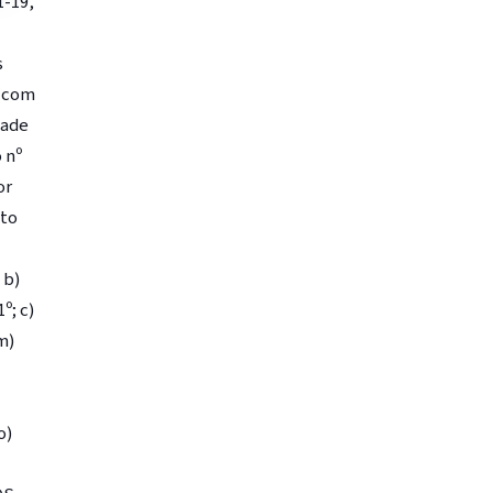
1-19,
s
, com
dade
 nº
or
nto
 b)
º; c)
m)
o)