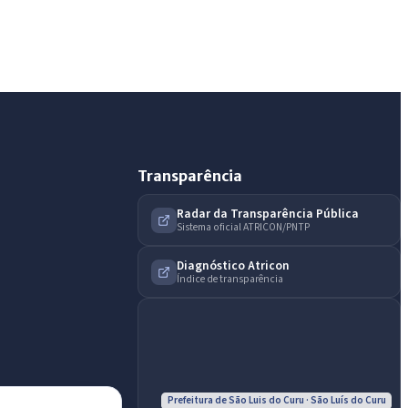
Olá. Pergunte sobre serviços, notícias, legislação,
Diário Oficial, licitações, estrutura ou transparência
do município.
Licitações abertas
Carta de serviços
Diário Oficial
Transparência
Radar da Transparência Pública
Sistema oficial ATRICON/PNTP
Diagnóstico Atricon
Índice de transparência
Prefeitura de São Luis do Curu · São Luís do Curu