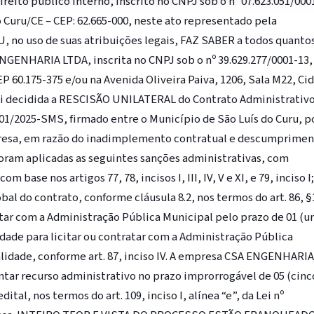
ito público interno, inscrito no CNPJ sob o nº 07.623.051/000
 Curu/CE – CEP: 62.665-000, neste ato representado pela
o uso de suas atribuições legais, FAZ SABER a todos quanto
NGENHARIA LTDA, inscrita no CNPJ sob o nº 39.629.277/0001-13
EP 60.175-375 e/ou na Avenida Oliveira Paiva, 1206, Sala M22, Ci
 Foi decidida a RESCISÃO UNILATERAL do Contrato Administrativo
1/2025-SMS, firmado entre o Município de São Luís do Curu, p
mpresa, em razão do inadimplemento contratual e descumprime
foram aplicadas as seguintes sanções administrativas, com
base nos artigos 77, 78, incisos I, III, IV, V e XI, e 79, inciso I;
al do contrato, conforme cláusula 8.2, nos termos do art. 86, §1
atar com a Administração Pública Municipal pelo prazo de 01 (u
eidade para licitar ou contratar com a Administração Pública
idade, conforme art. 87, inciso IV. A empresa CSA ENGENHARIA
tar recurso administrativo no prazo improrrogável de 05 (cinc
ital, nos termos do art. 109, inciso I, alínea “e”, da Lei nº