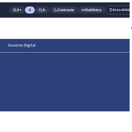
Acessibilid
A+
A
A-
Contraste
Daltônico
Governo Digital