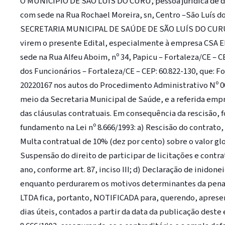
O MUNICÍPIO DE SÃO LUÍS DO CURU, pessoa jurídica de dire
com sede na Rua Rochael Moreira, sn, Centro –São Luís do
SECRETARIA MUNICIPAL DE SAÚDE DE SÃO LUÍS DO CURU, n
virem o presente Edital, especialmente à empresa CSA E
sede na Rua Alfeu Aboim, nº 34, Papicu – Fortaleza/CE – C
dos Funcionários – Fortaleza/CE – CEP: 60.822-130, que:
20220167 nos autos do Procedimento Administrativo Nº 00
meio da Secretaria Municipal de Saúde, e a referida e
das cláusulas contratuais. Em consequência da rescisão, 
fundamento na Lei nº 8.666/1993: a) Rescisão do contrato, com 
Multa contratual de 10% (dez por cento) sobre o valor glob
Suspensão do direito de participar de licitações e contr
ano, conforme art. 87, inciso III; d) Declaração de inidon
enquanto perdurarem os motivos determinantes da penal
LTDA fica, portanto, NOTIFICADA para, querendo, apresen
dias úteis, contados a partir da data da publicação deste ed