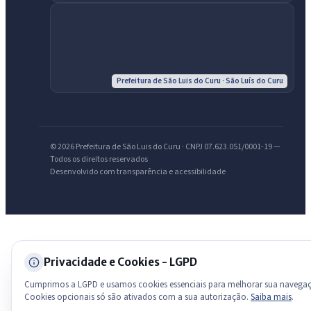
Olá. Pergunte sobre serviços, notícias, legislação, Diário Oficial,
licitações, estrutura ou transparência do município.
Licitações abertas
Carta de serviços
Diário Oficial
Prefeitura de São Luis do Curu · São Luís do Curu
© 2026 Prefeitura de São Luis do Curu · CNPJ 07.623.051/0001-19 —
Todos os direitos reservados
Desenvolvido com transparência e acessibilidade
Privacidade e Cookies - LGPD
Cumprimos a LGPD e usamos cookies essenciais para melhorar sua navega
Cookies opcionais só são ativados com a sua autorização.
Saiba mais
.