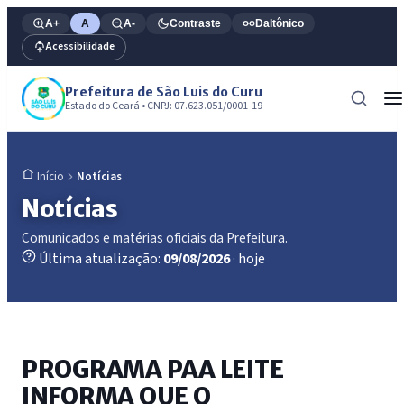
A+
A
A-
Contraste
Daltônico
Acessibilidade
Prefeitura de São Luis do Curu
Estado do Ceará • CNPJ: 07.623.051/0001-19
Notícias
Início
Notícias
Comunicados e matérias oficiais da Prefeitura.
Última atualização:
09/08/2026
· hoje
PROGRAMA PAA LEITE
INFORMA QUE O