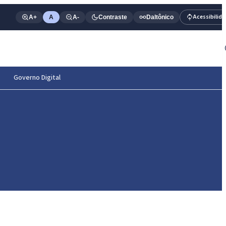
Acessibilid
A+
A
A-
Contraste
Daltônico
Governo Digital