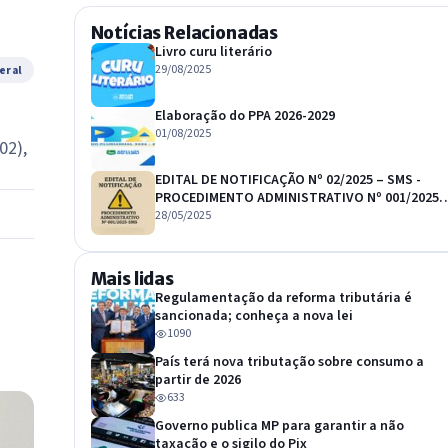
Notícias Relacionadas
Livro curu literário
29/08/2025
eral
Elaboração do PPA 2026-2029
01/08/2025
02),
EDITAL DE NOTIFICAÇÃO Nº 02/2025 – SMS -
PROCEDIMENTO ADMINISTRATIVO Nº 001/2025-
SMS
28/05/2025
Mais lidas
Regulamentação da reforma tributária é
sancionada; conheça a nova lei
1090
País terá nova tributação sobre consumo a
partir de 2026
633
Governo publica MP para garantir a não
taxação e o sigilo do Pix