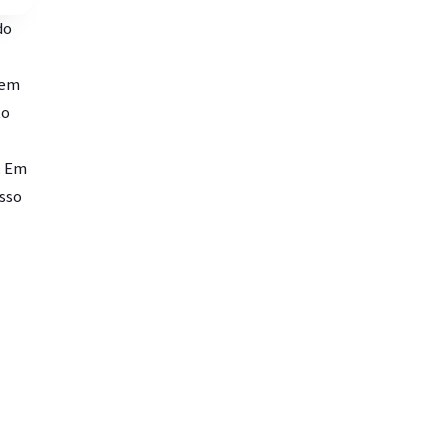
do
tem
to
. Em
sso