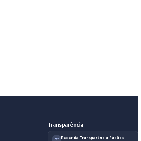
IntGest AI
AI
Assistente do Portal
Olá. Pergunte sobre serviços, notícias, legislação,
Diário Oficial, licitações, estrutura ou transparência
do município.
Licitações abertas
Carta de serviços
Diário Oficial
Transparência
Radar da Transparência Pública