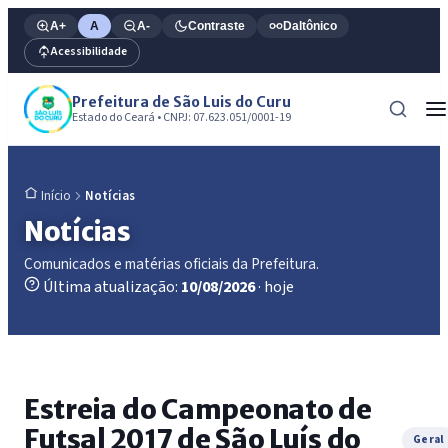
A+
A
A-
Contraste
Daltônico
Acessibilidade
Prefeitura de São Luis do Curu
Estado do Ceará • CNPJ: 07.623.051/0001-19
Notícias
Início
Notícias
Comunicados e matérias oficiais da Prefeitura.
Última atualização:
10/08/2026
· hoje
Estreia do Campeonato de
Futsal 2017 de São Luís do
Geral