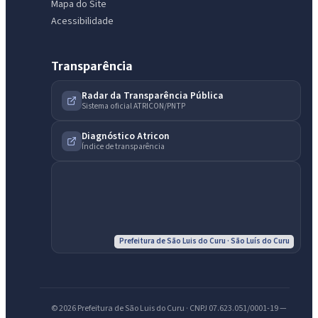
Mapa do Site
Acessibilidade
Transparência
Radar da Transparência Pública
Sistema oficial ATRICON/PNTP
IntGest AI
AI
Assistente do Portal
Diagnóstico Atricon
Índice de transparência
Olá. Pergunte sobre serviços, notícias, legislação, Diário Oficial,
licitações, estrutura ou transparência do município.
Licitações abertas
Carta de serviços
Diário Oficial
Prefeitura de São Luis do Curu · São Luís do Curu
© 2026 Prefeitura de São Luis do Curu · CNPJ 07.623.051/0001-19 —