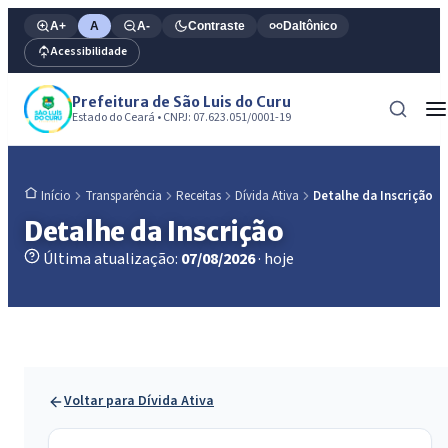
A+
A
A-
Contraste
Daltônico
Acessibilidade
Prefeitura de São Luis do Curu
Estado do Ceará • CNPJ: 07.623.051/0001-19
Transparência
Receitas
Dívida Ativa
Detalhe da Inscrição
Início
Detalhe da Inscrição
Última atualização:
07/08/2026
· hoje
Voltar para Dívida Ativa