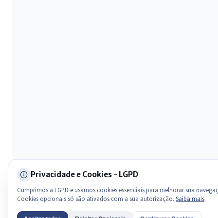
Olá. Pergunte sobre serviços, notícias, legislação, Diário Oficial,
licitações, estrutura ou transparência do município.
Licitações abertas
Carta de serviços
Diário Oficial
Privacidade e Cookies - LGPD
Cumprimos a LGPD e usamos cookies essenciais para melhorar sua navega
Cookies opcionais só são ativados com a sua autorização.
Saiba mais
.