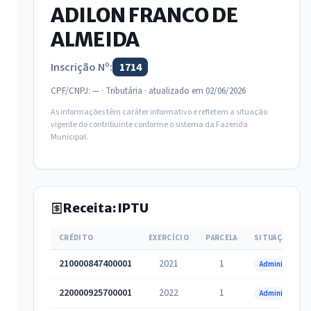
ADILON FRANCO DE
ALMEIDA
Inscrição Nº:
1714
CPF/CNPJ: — · Tributária · atualizado em 02/06/2026
As informações têm caráter informativo e refletem a situação
vigente do contribuinte conforme o sistema da Fazenda
Municipal.
Receita: IPTU
CRÉDITO
EXERCÍCIO
PARCELA
SITUAÇÃO
210000847400001
2021
1
Administrativa
220000925700001
2022
1
Administrativa